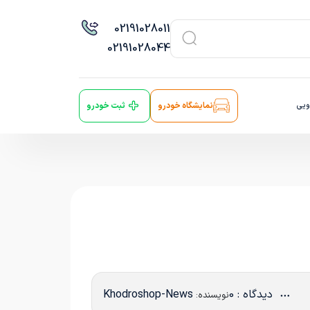
021
91028011
021
91028044
ویی
نمایشگاه خودرو
ثبت خودرو
دیدگاه : 0
Khodroshop-News
نویسنده: