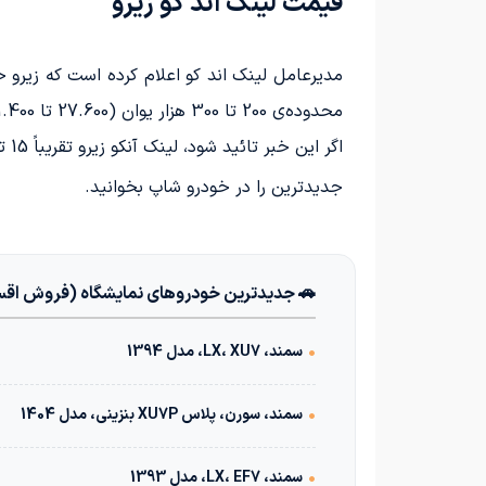
قیمت لینک اند کو زیرو
محدوده‌ی 200 تا 300 هزار یوان (27.600 تا 41.400 دلار) قرار بگیرد.
اگر این خبر تائید شود، لینک آنکو زیرو تقریباً 15 تا 25 درصد ارزان‌تر از زیکر 001 خواهد بود.
جدیدترین
را در خودرو شاپ بخوانید.
🚗 جدیدترین خودروهای نمایشگاه (فروش اق
•
سمند، LX، XU7، مدل 1394
•
سمند، سورن، پلاس XU7P بنزینی، مدل 1404
•
سمند، LX، EF7، مدل 1393