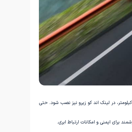
توجه به مشترک بودن زیرساخت، احتمال دارد که مدل دوموتوره زیکر 001 با 777 اسب بخار قدرت و برد حرکتی 656 کیلومتر، در لینک اند کو زیرو نیز نصب شود. حتی
د برای ایمنی و امکانات ارتباط ابری.