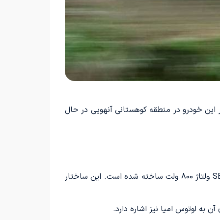
اضر این خودرو در منطقه کوهستانی آنهویی در حال
بر اساس تصاویر ابتدایی، این لینک کوپلر، یک سدان لیفت‌بک با طول بیشتر از 5 متر است که بر پایه پلتفرم ماژولار SEA ولتاژ 800 ولت ساخته شده است. این ساختار
 به لوتوس امیا نیز اشاره دارد.