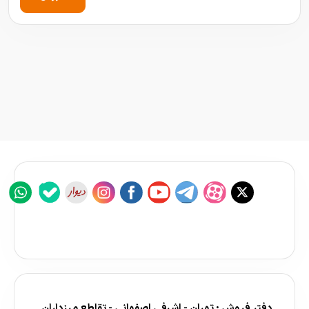
دفتر فروش : تهران - اشرفی اصفهانی - تقاطع مرزداران