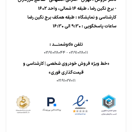
- برج نگین رضا ، طبقه 16 شمالی، واحد 1602
کارشناسی و نمایشگاه : طبقه همکف برج نگین رضا
ساعات پاسخگویی : 9:30 الی 16:30
تلفن هdوشمنــــد :
02191028044
-
02191028011
«خط ویژه فروش خودروی شخصی | کارشناسی و
قیمت‌گذاری فوری»
02191027011