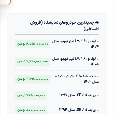
🚗 جدیدترین خودروهای نمایشگاه (فروش
اقساطی)
•
لوکانو، L7، 1.6 لیتر توربو، مدل
6,550,000,000 تومان
1404
•
لوکانو، L7، 1.6 لیتر توربو، مدل
6,760,000,000 تومان
1405
•
جک، S5، 1.5 لیتر اتوماتیک،
3,750,000,000 تومان
مدل 1402
•
پراید، 111، SE، مدل 1397
775,000,000 تومان
•
پراید، 111، SE، مدل 1394
570,000,000 تومان