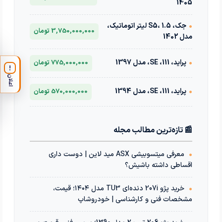
1405
•
جک، S5، 1.5 لیتر اتوماتیک،
3,750,000,000 تومان
مدل 1402
•
پراید، 111، SE، مدل 1397
775,000,000 تومان
!
اعلان
•
پراید، 111، SE، مدل 1394
570,000,000 تومان
📰 تازه‌ترین مطالب مجله
•
معرفی میتسوبیشی ASX مید لاین | دوست داری
اقساطی داشته باشیش؟
•
خرید پژو 207i دنده‌ای TU3 مدل ۱۴۰۴؛ قیمت،
مشخصات فنی و کارشناسی | خودروشاپ