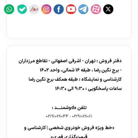
دفتر فروش : تهران - اشرفی اصفهانی - تقاطع مرزداران
- برج نگین رضا ، طبقه 16 شمالی، واحد 1602
کارشناسی و نمایشگاه : طبقه همکف برج نگین رضا
ساعات پاسخگویی : 9:30 الی 16:30
تلفن هdوشمنــــد :
02191028044
-
02191028011
«خط ویژه فروش خودروی شخصی | کارشناسی و
قیمت‌گذاری فوری»