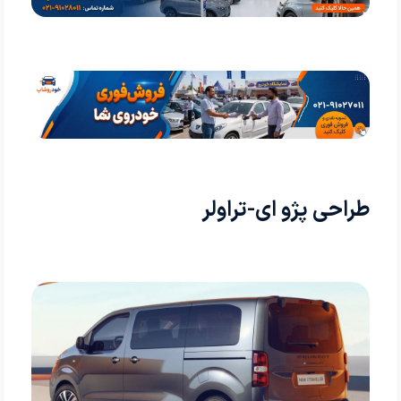
طراحی پژو ای-تراولر