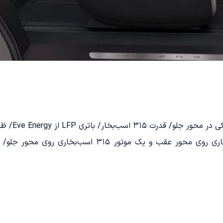
Eve En/ ظرفیت باتری ۸۴.۵ و یا ۱۰۱.۵ کیلووات ساعت