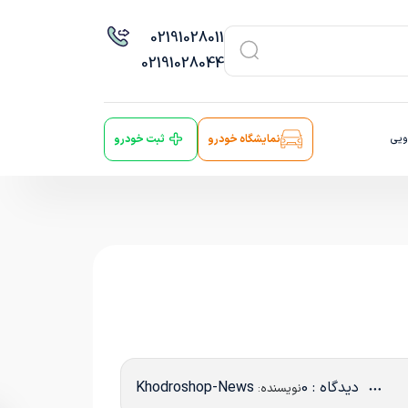
021
91028011
021
91028044
ویی
نمایشگاه خودرو
ثبت خودرو
دیدگاه : 0
Khodroshop-News
نویسنده: