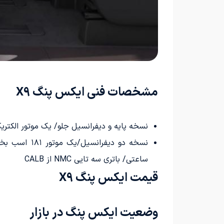
مشخصات فنی ایکس پنگ X9
نسخه پایه و دیفرانسیل جلو/ یک موتور الکتریکی در محور جلو/ قدرت ۳۱۵ اسب‌بخار/ باتری LFP از ergy
ساعتی/ باتری سه تایی NMC از CALB
قیمت ایکس پنگ X9
وضعیت ایکس پنگ در بازار