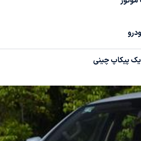
موتور
درو
 یک پیکاپ چینی