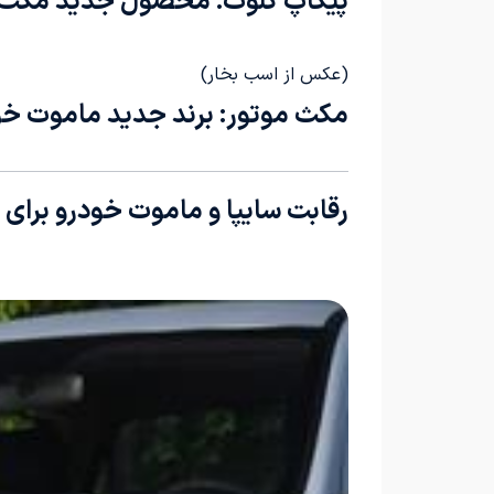
پیکاپ کلوت: محصول جدید مکث 
(عکس از اسب بخار)
مکث موتور: برند جدید ماموت خو
رقابت سایپا و ماموت خودرو برای