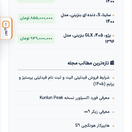
1400
•
ساینا، S، دنده ای بنزینی، مدل
855,000,000 تومان
1400
!
اعلان
•
پژو، 405، GLX بنزینی، مدل
949,000,000 تومان
1396
📰 تازه‌ترین مطالب مجله
•
شرایط فروش فیدلیتی الیت و ثبت نام فیدلیتی پرستیژ و
پرایم (1405)
•
معرفی فورد اکسپلورر نسخه Kunlun Peak
•
معرفی زیکر 009
•
هایپرکار هونگچی S9