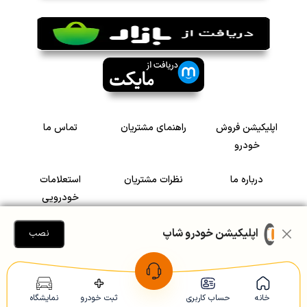
اپلیکیشن فروش
راهنمای مشتریان
تماس ما
خودرو
درباره ما
نظرات مشتریان
استعلامات
خودرویی
سرمایه گذاری در
رضایت مشتریان
اپلیکیشن خودرو شاپ
نصب
خودرو
Copyright © 2005-2026
Khodroshop.ir
خانه
حساب کاربری
ثبت خودرو
نمایشگاه