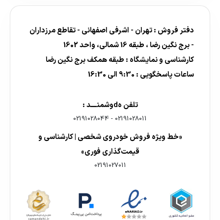
دفتر فروش : تهران - اشرفی اصفهانی - تقاطع مرزداران
- برج نگین رضا ، طبقه 16 شمالی، واحد 1602
کارشناسی و نمایشگاه : طبقه همکف برج نگین رضا
ساعات پاسخگویی : 9:30 الی 16:30
تلفن هdوشمنــــد :
02191028044
-
02191028011
«خط ویژه فروش خودروی شخصی | کارشناسی و
قیمت‌گذاری فوری»
02191027011