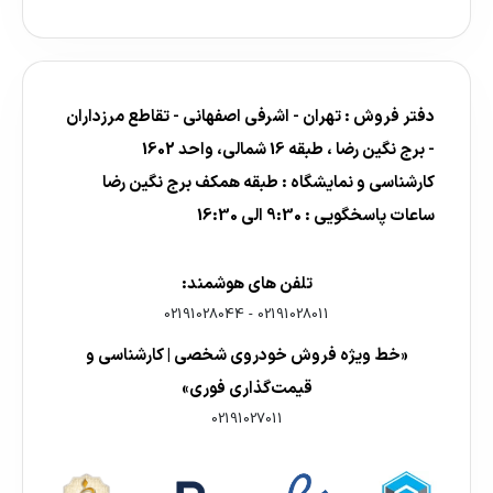
دفتر فروش : تهران - اشرفی اصفهانی - تقاطع مرزداران
- برج نگین رضا ، طبقه 16 شمالی، واحد 1602
کارشناسی و نمایشگاه : طبقه همکف برج نگین رضا
ساعات پاسخگویی : 9:30 الی 16:30
تلفن های هوشمند:
02191028044
-
02191028011
«خط ویژه فروش خودروی شخصی | کارشناسی و
قیمت‌گذاری فوری»
02191027011