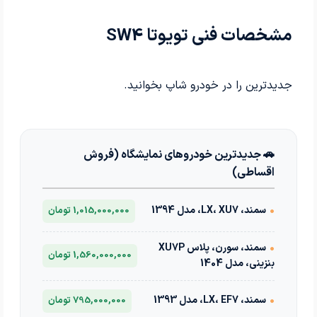
مشخصات فنی تویوتا SW4
جدیدترین
را در خودرو شاپ بخوانید.
🚗 جدیدترین خودروهای نمایشگاه (فروش
اقساطی)
•
سمند، LX، XU7، مدل 1394
1,015,000,000 تومان
•
سمند، سورن، پلاس XU7P
1,560,000,000 تومان
بنزینی، مدل 1404
•
سمند، LX، EF7، مدل 1393
795,000,000 تومان