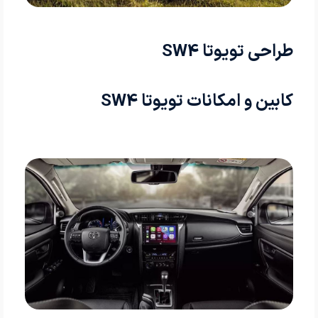
طراحی تویوتا SW4
کابین و امکانات تویوتا SW4