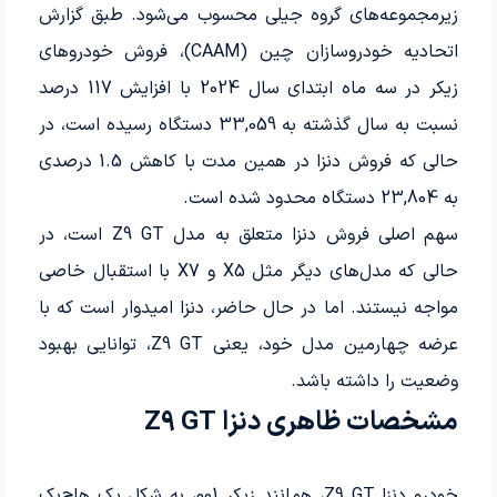
زیرمجموعه‌های گروه جیلی محسوب می‌شود. طبق گزارش
اتحادیه خودروسازان چین (CAAM)، فروش خودروهای
زیکر در سه ماه ابتدای سال 2024 با افزایش 117 درصد
نسبت به سال گذشته به 33,059 دستگاه رسیده است، در
حالی که فروش دنزا در همین مدت با کاهش 1.5 درصدی
به 23,804 دستگاه محدود شده است.
سهم اصلی فروش دنزا متعلق به مدل Z9 GT است، در
حالی که مدل‌های دیگر مثل X5 و X7 با استقبال خاصی
مواجه نیستند. اما در حال حاضر، دنزا امیدوار است که با
عرضه چهارمین مدل خود، یعنی Z9 GT، توانایی بهبود
وضعیت را داشته باشد.
مشخصات ظاهری دنزا Z9 GT
خودرو دنزا Z9 GT، همانند زیکر 001، به شکل یک هاچ‌بک