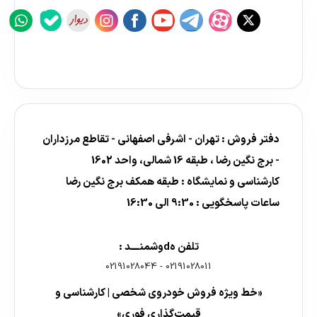
دفتر فروش : تهران - اشرفی اصفهانی - تقاطع مرزداران
- برج نگین رضا ، طبقه 16 شمالی، واحد 1602
کارشناسی و نمایشگاه : طبقه همکف برج نگین رضا
ساعات پاسخگویی : 9:30 الی 16:30
تلفن هdوشمنــــد :
02191028044
-
02191028011
«خط ویژه فروش خودروی شخصی | کارشناسی و
قیمت‌گذاری فوری»