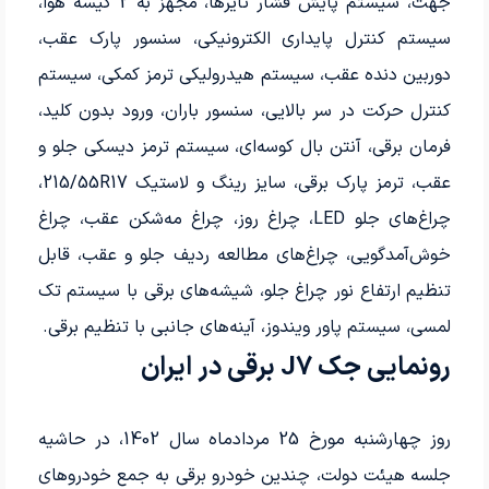
جهت، سیستم پایش فشار تایرها، مجهز به 2 کیسه هوا،
سیستم کنترل پایداری الکترونیکی، سنسور پارک عقب،
دوربین دنده عقب، سیستم هیدرولیکی ترمز کمکی، سیستم
کنترل حرکت در سر بالایی، سنسور باران، ورود بدون کلید،
فرمان برقی، آنتن بال کوسه‌ای، سیستم ترمز دیسکی جلو و
عقب، ترمز پارک برقی، سایز رینگ و لاستیک 215/55R17،
چراغ‌های جلو LED، چراغ روز، چراغ مه‌شکن عقب، چراغ
خوش‌آمدگویی، چراغ‌های مطالعه ردیف جلو و عقب، قابل
تنظیم ارتفاع نور چراغ جلو، شیشه‌های برقی با سیستم تک
لمسی، سیستم پاور ویندوز، آینه‌های جانبی با تنظیم برقی.
رونمایی جک J7 برقی در ایران
روز چهارشنبه مورخ 25 مردادماه سال 1402، در حاشیه
جلسه هیئت دولت، چندین خودرو برقی به جمع خودروهای