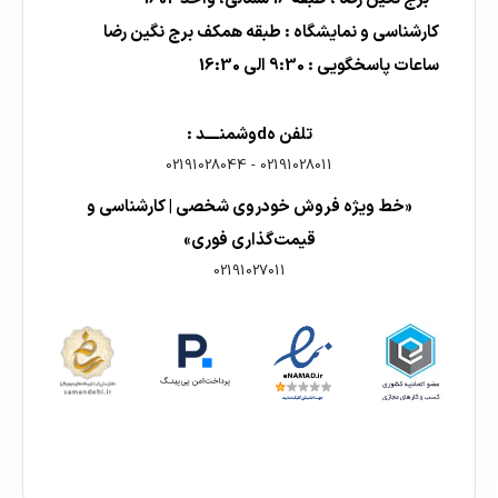
کارشناسی و نمایشگاه : طبقه همکف برج نگین رضا
ساعات پاسخگویی : 9:30 الی 16:30
تلفن هdوشمنــــد :
02191028044
-
02191028011
«خط ویژه فروش خودروی شخصی | کارشناسی و
قیمت‌گذاری فوری»
02191027011