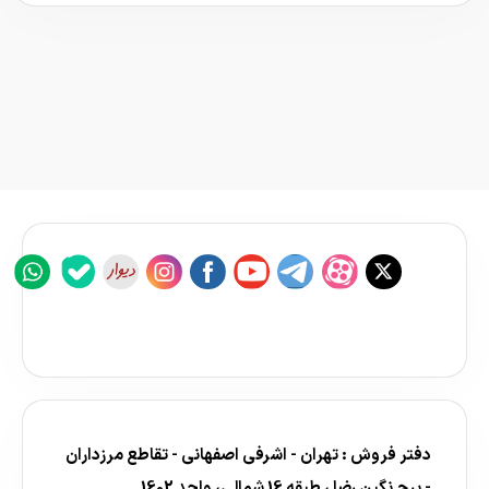
دفتر فروش : تهران - اشرفی اصفهانی - تقاطع مرزداران
- برج نگین رضا ، طبقه 16 شمالی، واحد 1602