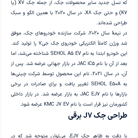
که نسل جدید سایر محصولات جک، از جمله جک X7 (یا
K7) و حتی جک X8، در سال 2020 با همین الگو و سبک
طراحی شده‌اند.
در نیمهٔ سال 2020، شرکت سازنده خودروهای جک، موفق
شد ورژن کاملاً الکتریکی خودروی جک جی7 را تولید کند.
این خودرو ابتدا به نام SEHOL A5 EV شناخته می‌شد، اما
بعد از آن با نام JAC iC5 در بازار جهانی عرضه شد. پس از
آن، در سال 2021، نام این محصول توسط شرکت چینی‌ها
به SEHOL E50A تغییر یافت و برای صادرات در برخی
بازارها با نام JAC EJ7 به بازار عرضه شد. در بازار داخلی
کشورمان نیز قرار است با نام KMC J7 EV عرضه شود.
طراحی جک J7 برقی
با دقت به ظاهر جک EJ7، می‌توان متوجه شد که در