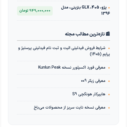
•
پژو، 405، GLX بنزینی، مدل
949,000,000 تومان
1396
📰 تازه‌ترین مطالب مجله
•
شرایط فروش فیدلیتی الیت و ثبت نام فیدلیتی پرستیژ و
پرایم (1405)
•
معرفی فورد اکسپلورر نسخه Kunlun Peak
•
معرفی زیکر 009
•
هایپرکار هونگچی S9
•
معرفی نسخه نایت سریز از محصولات می‌باخ