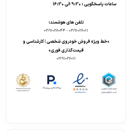
ساعات پاسخگویی : 9:30 الی 16:30
تلفن های هوشمند:
02191028044
-
02191028011
«خط ویژه فروش خودروی شخصی | کارشناسی و
قیمت‌گذاری فوری»
02191027011