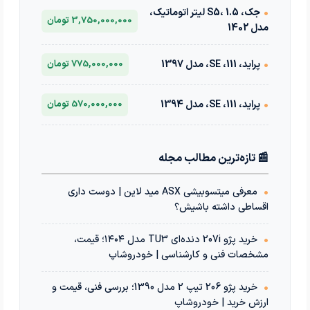
•
جک، S5، 1.5 لیتر اتوماتیک،
3,750,000,000 تومان
مدل 1402
•
پراید، 111، SE، مدل 1397
775,000,000 تومان
•
پراید، 111، SE، مدل 1394
570,000,000 تومان
📰 تازه‌ترین مطالب مجله
•
معرفی میتسوبیشی ASX مید لاین | دوست داری
اقساطی داشته باشیش؟
•
خرید پژو 207i دنده‌ای TU3 مدل ۱۴۰۴؛ قیمت،
مشخصات فنی و کارشناسی | خودروشاپ
•
خرید پژو 206 تیپ 2 مدل 1390؛ بررسی فنی، قیمت و
ارزش خرید | خودروشاپ