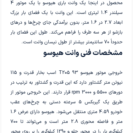
محصول در اینجا یک وانت باری هیوسو با یک موتور 4
سیلندر 1.4 لیتری است. این وانت با یک فضای بار بزرگ
ابعاد 2.7 در 1.6 متر، بدون برآمدگی جای چرخ‌ها و درهای
بازشو از هر سه طرف را فراهم می‌کند. طول این فضای بار
حدوداً 70 سانتیمتر بیشتر از طول نیسان وانت است.
مشخصات فنی وانت هیوسو
خروجی موتور هیوسو T205 93 اسب بخار قدرت و 115
نیوتن متر گشتاور دارد که این قدرت و گشتاور به ترتیب در
دورهای 5500 و 3000 rpm قرار دارند. این خروجی موتور از
طریق یک گیربکس 5 سرعته دستی به چرخ‌های عقب
خودرو 4.59 متری منتقل می‌شود. هیوسو دارای عرض 1.6
متر و فاصله محوری 2.8 متر است و می‌تواند تا 700
کیلوگرم بار را در محور جلو و 1290 کیلوگرم را بر روی محور