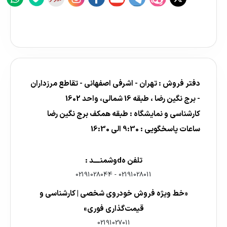
دفتر فروش : تهران - اشرفی اصفهانی - تقاطع مرزداران
- برج نگین رضا ، طبقه 16 شمالی، واحد 1602
کارشناسی و نمایشگاه : طبقه همکف برج نگین رضا
ساعات پاسخگویی : 9:30 الی 16:30
تلفن هdوشمنــــد :
02191028044
-
02191028011
«خط ویژه فروش خودروی شخصی | کارشناسی و
قیمت‌گذاری فوری»
02191027011