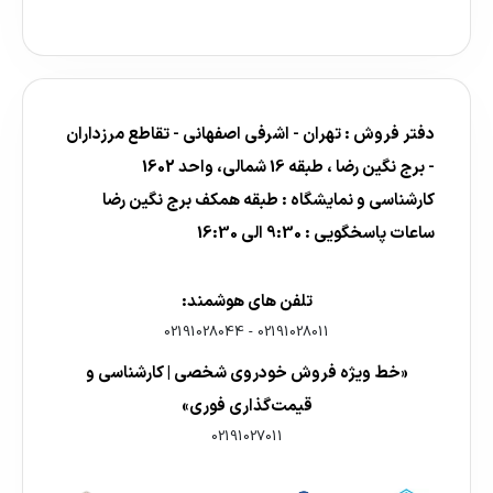
دفتر فروش : تهران - اشرفی اصفهانی - تقاطع مرزداران
- برج نگین رضا ، طبقه 16 شمالی، واحد 1602
کارشناسی و نمایشگاه : طبقه همکف برج نگین رضا
ساعات پاسخگویی : 9:30 الی 16:30
تلفن های هوشمند:
02191028044
-
02191028011
«خط ویژه فروش خودروی شخصی | کارشناسی و
قیمت‌گذاری فوری»
02191027011