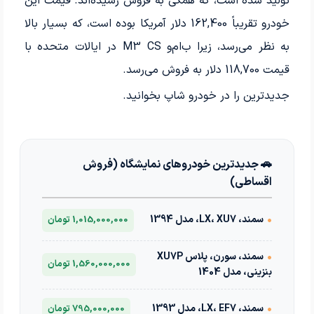
تولید شده است، که همگی به فروش رسیده‌اند. قیمت این
خودرو تقریباً 162,400 دلار آمریکا بوده است، که بسیار بالا
به نظر می‌رسد، زیرا ب‌ام‌و M3 CS در ایالات متحده با
قیمت 118,700 دلار به فروش می‌رسد.
جدیدترین
را در خودرو شاپ بخوانید.
🚗 جدیدترین خودروهای نمایشگاه (فروش
اقساطی)
•
سمند، LX، XU7، مدل 1394
1,015,000,000 تومان
•
سمند، سورن، پلاس XU7P
1,560,000,000 تومان
بنزینی، مدل 1404
•
سمند، LX، EF7، مدل 1393
795,000,000 تومان