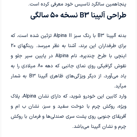
پنجاهمین سالگرد تاسیس خود معرفی کرده است.
طراحی آلپینا B3 نسخه 50 سالگی
بدنه آلپینا B3 با رنگ سبز Alpina II تزئین شده است، که
برای طرفداران این برند، آشنا به نظر می­­رسد. رینگ­­های 20
اینچی با طرح چندپره، نام Alpina در پایین سپر جلو و
نقوش گرافیکی روی نمای جانبی که دهه 80 میلادی را به
یاد می‌آورد، از دیگر ویژگی‌های ظاهری آلپینا B3 به شمار
می­­­آید.
وارد کابین این خودرو شوید، که دارای نشان Alpina، پلاک
ویژه، روکش چرم با دوخت سفید و سبز، نشان ب‌ ام‌ و
آفریقای جنوبی روی پشت سری صندلی‌ها و فرمان با روکش
چرم و نشان آلپینا می‌باشد.