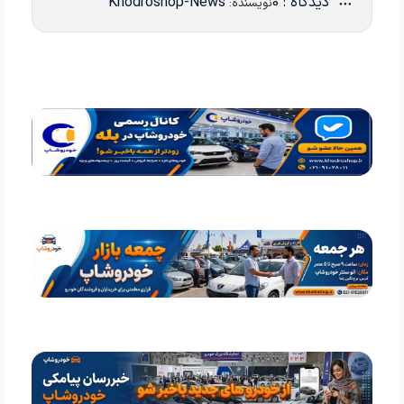
دیدگاه : 0
Khodroshop-News
نویسنده: