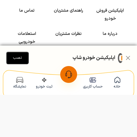
اپلیکیشن فروش
راهنمای مشتریان
تماس ما
خودرو
درباره ما
نظرات مشتریان
استعلامات
خودرویی
سرمایه گذاری در
رضایت مشتریان
اپلیکیشن خودرو شاپ
نصب
خودرو
Copyright © 2005-2026
Khodroshop.ir
خانه
حساب کاربری
ثبت خودرو
نمایشگاه