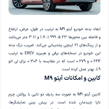
ابعاد بدنه خودرو آیتو M9 به ترتیب در طول، عرض، ارتفاع
و فاصله بین محورها 5.23، 1.999، 1.8 و 3.11 متر می‌باشد
و از رینگ‌های 21 اینچی پشتیبانی می‌کند. ضریب درگ بدنه
این خودرو در نسخه‌های برقی و هیبرید EREV به ترتیب
0.264 و 0.279 است که در مقایسه با 0.306 برای لی اتو
L9، بهتر عمل کرده است.
کابین و امکانات آیتو M9
کابین آیتو M9 به صورت سه ردیف دو تایی با روکش چرم
ناپا چیدمان شده است. در پیش بینی نمایشگرها،