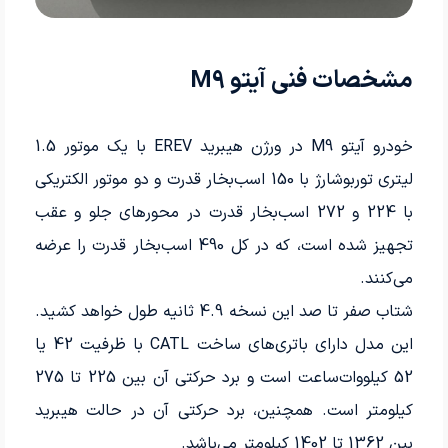
مشخصات فنی آیتو M9
خودرو آیتو M9 در ورژن هیبرید EREV با یک موتور 1.5
لیتری توربوشارژ با 150 اسب‌بخار قدرت و دو موتور الکتریکی
با 224 و 272 اسب‌بخار قدرت در محورهای جلو و عقب
تجهیز شده است، که در کل 490 اسب‌بخار قدرت را عرضه
می‌کنند.
شتاب صفر تا صد این نسخه 4.9 ثانیه طول خواهد کشید.
این مدل دارای باتری‌های ساخت CATL با ظرفیت 42 یا
52 کیلووات‌ساعت است و برد حرکتی آن بین 225 تا 275
کیلومتر است. همچنین، برد حرکتی آن در حالت هیبرید
بین 1362 تا 1402 کیلومتر می‌باشد.