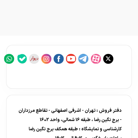
دفتر فروش : تهران - اشرفی اصفهانی - تقاطع مرزداران
- برج نگین رضا ، طبقه 16 شمالی، واحد 1602
کارشناسی و نمایشگاه : طبقه همکف برج نگین رضا