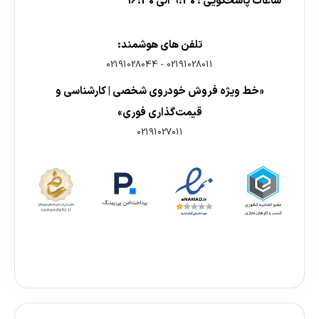
ساعات پاسخگویی : 9:30 الی 16:30
تلفن های هوشمند:
02191028044
-
02191028011
«خط ویژه فروش خودروی شخصی | کارشناسی و
قیمت‌گذاری فوری»
02191027011