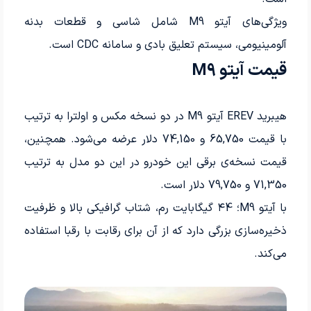
ویژگی‌های آیتو M9 شامل شاسی و قطعات بدنه
آلومینیومی، سیستم تعلیق بادی و سامانه CDC است.
قیمت آیتو M9
هیبرید EREV آیتو M9 در دو نسخه مکس و اولترا به ترتیب
با قیمت 65,750 و 74,150 دلار عرضه می‌شود. همچنین،
قیمت نسخه‌ی برقی این خودرو در این دو مدل به ترتیب
71,350 و 79,750 دلار است.
با آیتو M9؛ ۴4 گیگابایت رم، شتاب گرافیکی بالا و ظرفیت
ذخیره‌سازی بزرگی دارد که از آن برای رقابت با رقبا استفاده
می‌کند.