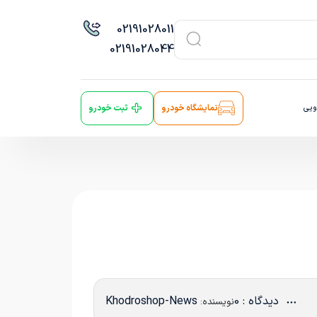
021
91028011
021
91028044
ویی
نمایشگاه خودرو
ثبت خودرو
دیدگاه : 0
Khodroshop-News
نویسنده: