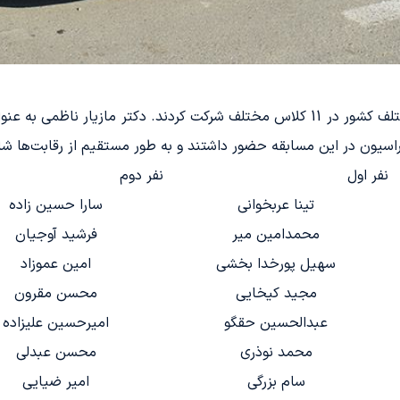
در این مسابقه، 150 شرکت کننده از استانهای مختلف کشور در 11 کلاس مختلف شرکت کردن
اسیون در این مسابقه حضور داشتند و به طور مستقیم از رقابت‌ها شا
نفر اول
نفر دوم
تینا عربخوانی
سارا حسین زاده
محمدامین میر
فرشید آوجیان
سهیل پورخدا بخشی
امین عموزاد
مجید کیخایی
محسن مقرون
عبدالحسین حقگو
امیرحسین علیزاده
محمد نوذری
محسن عبدلی
سام بزرگی
امیر ضیایی