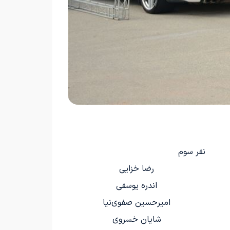
نفر سوم
رضا خزایی
اندره یوسفی
امیرحسین صفوی‌نیا
شایان خسروی