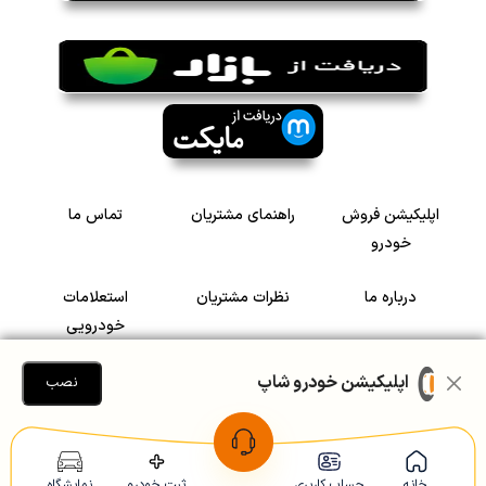
اپلیکیشن فروش
راهنمای مشتریان
تماس ما
خودرو
درباره ما
نظرات مشتریان
استعلامات
خودرویی
سرمایه گذاری در
رضایت مشتریان
اپلیکیشن خودرو شاپ
نصب
خودرو
Copyright © 2005-2026
Khodroshop.ir
خانه
حساب کاربری
ثبت خودرو
نمایشگاه