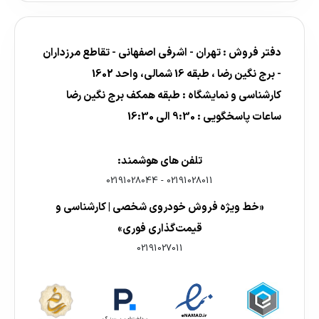
دفتر فروش : تهران - اشرفی اصفهانی - تقاطع مرزداران
- برج نگین رضا ، طبقه 16 شمالی، واحد 1602
کارشناسی و نمایشگاه : طبقه همکف برج نگین رضا
ساعات پاسخگویی : 9:30 الی 16:30
تلفن های هوشمند:
02191028044
-
02191028011
«خط ویژه فروش خودروی شخصی | کارشناسی و
قیمت‌گذاری فوری»
02191027011