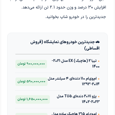
افزایش 30 درصد و وزن حدود 2.1 تن ارائه می‌دهد.
جدیدترین
را در خودرو شاپ بخوانید.
🚗 جدیدترین خودروهای نمایشگاه (فروش
اقساطی)
•
تیبا 2 (هاچبک) EX مدل 2021-
900,000,000 تومان
1400
•
ام‌وی‌ام 110 دنده‌ای ۴ سیلندر مدل
590,000,000 تومان
2014-1393
•
پژو 207i دنده‌ای TU5 مدل
1,650,000,000 تومان
2023-1402
•
ام‌وی‌ام 315 هاچبک ساده مدل