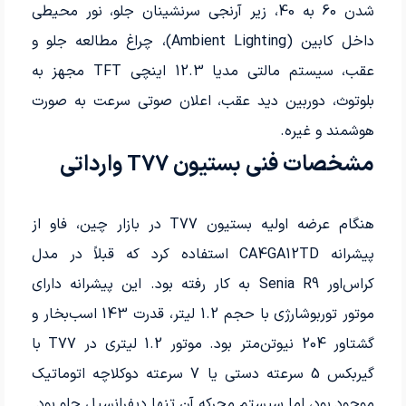
شدن 60 به 40، زیر آرنجی سرنشینان جلو، نور محیطی
داخل کابین (Ambient Lighting)، چراغ مطالعه جلو و
عقب، سیستم مالتی مدیا 12.3 اینچی TFT مجهز به
بلوتوث، دوربین دید عقب، اعلان صوتی سرعت به صورت
هوشمند و غیره.
مشخصات فنی بستیون T77 وارداتی
هنگام عرضه اولیه بستیون T77 در بازار چین، فاو از
پیشرانه CA4GA12TD استفاده کرد که قبلاً در مدل
کراس‌اور Senia R9 به کار رفته بود. این پیشرانه دارای
موتور توربوشارژی با حجم 1.2 لیتر، قدرت 143 اسب‌بخار و
گشتاور 204 نیوتن‌متر بود. موتور 1.2 لیتری در T77 با
گیربکس 5 سرعته دستی یا 7 سرعته دوکلاچه اتوماتیک
موجود بود، اما سیستم محرکه آن تنها دیفرانسیل جلو بود.