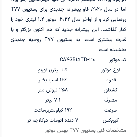
اما در سال 2020، فاو پیشرانه جدیدی برای بستیون T77
رونمایی کرد و از اواخر سال 2022، موتور 1.2 لیتری خود را
کنار گذاشت. این پیشرانه جدید که هم اکنون بزرگتر و با
قدرت بیشتری است، به بستیون T77 روحیه جدیدی
بخشیده است.
کد موتور
CA4GB15TD-30
نوع موتور
1.5 لیتری توربو
قدرت
166 اسب بخار
گشتاور
258 نیوتن متر
مصرف
7.1 لیتر
سرعت
192 کیلومتربرساعت
گیربکس
7 دنده اتومات دوکلاچه تر
مشخصات فنی بستیون T77 بهمن موتور