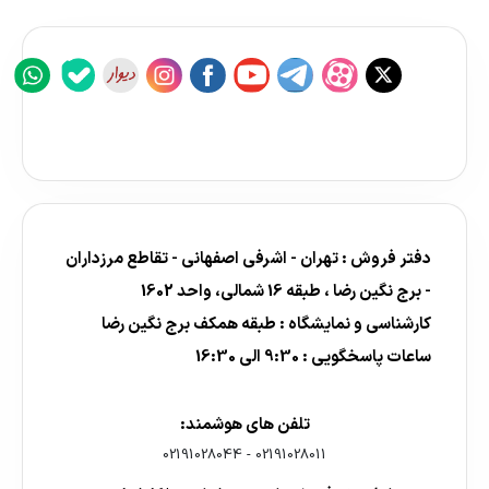
دفتر فروش : تهران - اشرفی اصفهانی - تقاطع مرزداران
- برج نگین رضا ، طبقه 16 شمالی، واحد 1602
کارشناسی و نمایشگاه : طبقه همکف برج نگین رضا
ساعات پاسخگویی : 9:30 الی 16:30
تلفن های هوشمند:
02191028044
-
02191028011