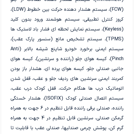
(FCW)، سیستم هشدار دهنده حرکت بین خطوط (LDW)،
کروز کنترل تطبیقی، سیستم هوشمند ورود بدون کلید
(Keyless)، سیستم نمایش لحظه ای فشار باد لاستیک ها
(TPMS)، سیستم تشخیص مانع (سنسور پارک عقب)،
سیستم ایمنی برخورد خودرو شاپنع شیشه بالابر (Anti
Pinch)، کیسه هوای جلو (راننده و سرنشین)، کیسه هوای
جانبی صندلی جلو، کیسه هوای پرده ای، هشدار باز بودن
کمربند ایمنی سرنشین های ردیف جلو و عقب، قفل شدن
اتوماتیک درب ها هنگام حرکت، قفل کودک درب عقب،
سیستم اتصال صندلی کودک (ISOFIX)، هشدار خستگی
راننده، صندلی برقی راننده قابل تنظیم در 6 جهت به همراه
گرمکن صندلی، سرنشین قابل تنظیم در 4 جهت به همراه
گرم کن، پوشش چرمی صندلیها، صندلی عقب با قابلیت تا