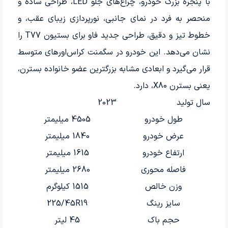
با پنجره بزرگ خودرو، چراغ‌های جلو LED، طراحی ساده و
منحصر به فرد در نمای جانبی، نورپردازی زیبای عقب، و
خطوط تیز و دقیق، طراحی جدید فاو برای بستیون T77 را
نشان می‌دهد. این خودرو در سگمنت کراس‌اورهای متوسط
قرار می‌گیرد و ابعادی مشابه بزرگترین عضو خانواده بسترن،
یعنی بسترن X80، دارد.
سال تولید
2023
طول خودرو
4505 میلیمتر
عرض خودرو
1840 میلیمتر
ارتفاع خودرو
1615 میلیمتر
فاصله محوری
2680 میلیمتر
وزن خالص
1515 کیلوگرم
سایز رینگ
225/45R19
حجم باک
45 لیتر