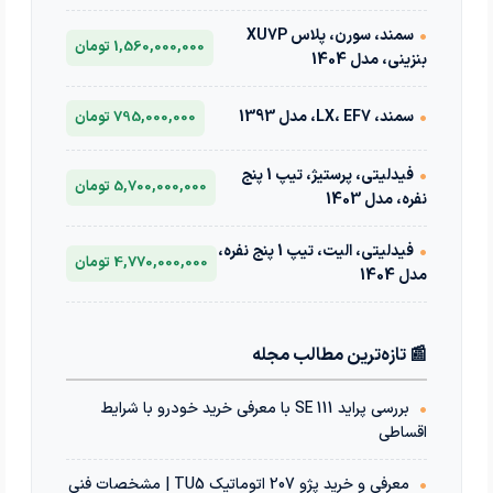
•
سمند، سورن، پلاس XU7P
1,560,000,000 تومان
بنزینی، مدل 1404
•
سمند، LX، EF7، مدل 1393
795,000,000 تومان
•
فیدلیتی، پرستیژ، تیپ 1 پنج
5,700,000,000 تومان
نفره، مدل 1403
•
فیدلیتی، الیت، تیپ 1 پنج نفره،
4,770,000,000 تومان
مدل 1404
📰 تازه‌ترین مطالب مجله
•
بررسی پراید 111 SE با معرفی خرید خودرو با شرایط
اقساطی
•
معرفی و خرید پژو 207 اتوماتیک TU5 | مشخصات فنی