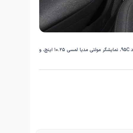
امکانات رفاهی این محصول شامل سیستم کی‌لس، استارت دکمه‌ای، تهویه هوای خودکار، فیلتر هوای کابین با استاندارد 95C، نمایشگر مولتی مدیا لمسی ۱۰.۲۵ اینچ، و