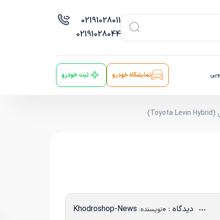
021
91028011
021
91028044
ویی
نمایشگاه خودرو
ثبت خودرو
دیدگاه : 0
Khodroshop-News
نویسنده: