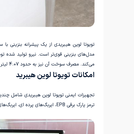
می‌کند. مصرف سوخت آن نیز به حدود 4.07 لیتر در هر صد کیلومتر می‌رسد.
امکانات تویوتا لوین هیبرید
ترمز پارک برقی EPB، ایربگ‌های پرده ای، ایربگ‌های ستون‌های کناری و ... می‌باشد.