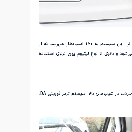
تویوتا لوین هیبریدی از یک پیشرانه بنزینی با سیستم تنفس طبیعی و یک موتور برقی تشکیل شده است. خروجی کل این سیستم به 140 اسب‌بخار می‌رسد که از
م از طریق گیربکس CVT به چرخ‌های جلویی منتقل می‌شود و باتری از نوع لیتیوم یون ترنری استفاده
تجهیزات ایمنی تویوتا لوین هیبریدی شامل چندین سیستم ایمنی مانند سیستم کنترل پایداری و کنترل لغزش، کنترل حرکت در شیب‌های بالا، سیستم ترمز فوریتی BA،