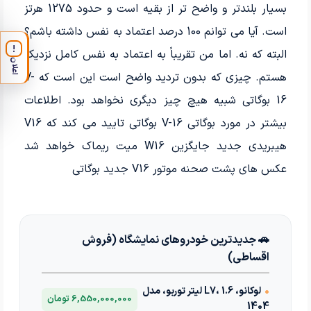
بسیار بلندتر و واضح تر از بقیه است و حدود 1275 هرتز
است. آیا می توانم 100 درصد اعتماد به نفس داشته باشم؟
!
البته که نه. اما من تقریباً به اعتماد به نفس کامل نزدیک
اعلان
هستم. چیزی که بدون تردید واضح است این است که V-
16 بوگاتی شبیه هیچ چیز دیگری نخواهد بود. اطلاعات
بیشتر در مورد بوگاتی V-16 بوگاتی تایید می کند که V16
هیبریدی جدید جایگزین W16 میت ریماک خواهد شد
عکس های پشت صحنه موتور V16 جدید بوگاتی
🚗 جدیدترین خودروهای نمایشگاه (فروش
اقساطی)
•
لوکانو، L7، 1.6 لیتر توربو، مدل
6,550,000,000 تومان
1404