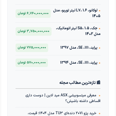
•
لوکانو، L7، 1.6 لیتر توربو، مدل
6,760,000,000 تومان
1405
•
جک، S5، 1.5 لیتر اتوماتیک،
3,750,000,000 تومان
مدل 1402
•
پراید، 111، SE، مدل 1397
775,000,000 تومان
•
پراید، 111، SE، مدل 1394
570,000,000 تومان
📰 تازه‌ترین مطالب مجله
•
معرفی میتسوبیشی ASX مید لاین | دوست داری
اقساطی داشته باشیش؟
•
خرید پژو 207i دنده‌ای TU3 مدل ۱۴۰۴؛ قیمت،