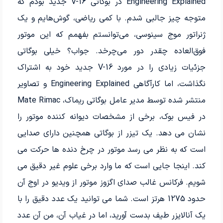
Engineering Explained در بوگاتی V-16 جدید بودم که
متوجه چیز جالبی شدم. با کمی ریاضی، گوش‌هایم و یک
ژنراتور موج سینوسی، می‌توانستم بفهمم که این موتور
فوق‌العاده چقدر دور می‌چرخد. جواب؟ خیلی بوگاتی
جزئیات زیادی را در مورد V-16 جدید خود به اشتراک
نگذاشت، اما کارآگاهی Engineering Explained و تصاویر
منتشر شده توسط مدیر عامل بوگاتی ریماک، Mate Rimac
در فیس بوک، برخی از مشخصات دیوانه کننده موتور را
نشان می دهد. یک تیزر از بوگاتی همچنین دارای صدایی
است که به نظر می رسد موتور در چرخ دنده ها حرکت می
کند. اینجا جایی است که ما وارد برخی علوم غیر دقیق می
شویم. فرکانس غالب صدای اگزوز موتور از ویدیو در اوج آن
حدود 1275 هرتز است. شما می توانید یک عدد دقیق را با
یک آنالایزر طیف بدست آورید، اما در غیاب آن، من آن عدد