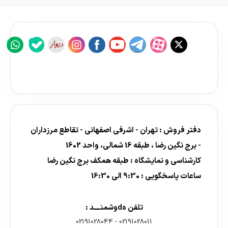
دفتر فروش : تهران - اشرفی اصفهانی - تقاطع مرزداران
- برج نگین رضا ، طبقه 16 شمالی، واحد 1602
کارشناسی و نمایشگاه : طبقه همکف برج نگین رضا
ساعات پاسخگویی : 9:30 الی 16:30
تلفن هdوشمنــــد :
02191028044
-
02191028011