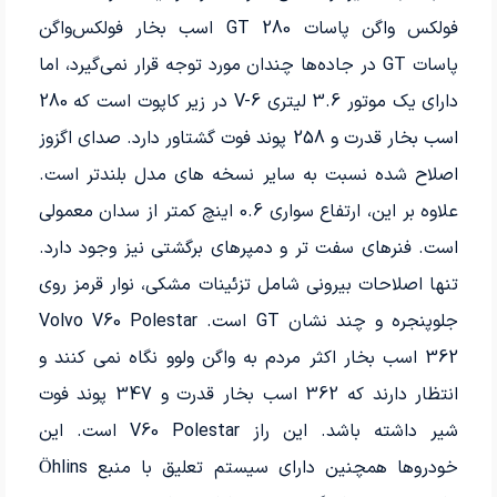
فولکس واگن پاسات GT 280 اسب بخار فولکس‌واگن
پاسات GT در جاده‌ها چندان مورد توجه قرار نمی‌گیرد، اما
دارای یک موتور 3.6 لیتری V-6 در زیر کاپوت است که 280
اسب بخار قدرت و 258 پوند فوت گشتاور دارد. صدای اگزوز
اصلاح شده نسبت به سایر نسخه های مدل بلندتر است.
علاوه بر این، ارتفاع سواری 0.6 اینچ کمتر از سدان معمولی
است. فنرهای سفت تر و دمپرهای برگشتی نیز وجود دارد.
تنها اصلاحات بیرونی شامل تزئینات مشکی، نوار قرمز روی
جلوپنجره و چند نشان GT است. Volvo V60 Polestar
362 اسب بخار اکثر مردم به واگن ولوو نگاه نمی کنند و
انتظار دارند که 362 اسب بخار قدرت و 347 پوند فوت
شیر ​​داشته باشد. این راز V60 Polestar است. این
خودروها همچنین دارای سیستم تعلیق با منبع Öhlins