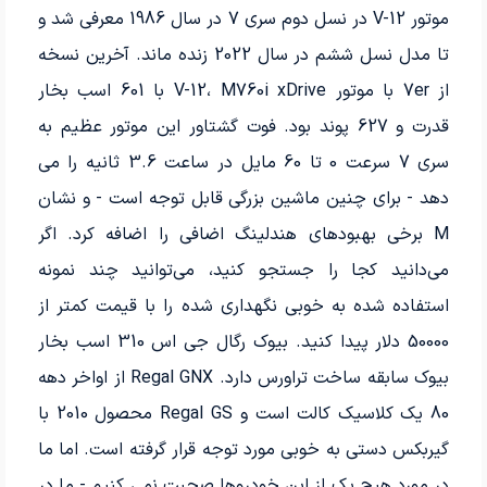
موتور V-12 در نسل دوم سری 7 در سال 1986 معرفی شد و
تا مدل نسل ششم در سال 2022 زنده ماند. آخرین نسخه
از 7er با موتور V-12، M760i xDrive با 601 اسب بخار
قدرت و 627 پوند بود. فوت گشتاور این موتور عظیم به
سری 7 سرعت 0 تا 60 مایل در ساعت 3.6 ثانیه را می
دهد - برای چنین ماشین بزرگی قابل توجه است - و نشان
M برخی بهبودهای هندلینگ اضافی را اضافه کرد. اگر
می‌دانید کجا را جستجو کنید، می‌توانید چند نمونه
استفاده شده به خوبی نگهداری شده را با قیمت کمتر از
50000 دلار پیدا کنید. بیوک رگال جی اس 310 اسب بخار
بیوک سابقه ساخت تراورس دارد. Regal GNX از اواخر دهه
80 یک کلاسیک کالت است و Regal GS محصول 2010 با
گیربکس دستی به خوبی مورد توجه قرار گرفته است. اما ما
در مورد هیچ یک از این خودروها صحبت نمی کنیم - ما در