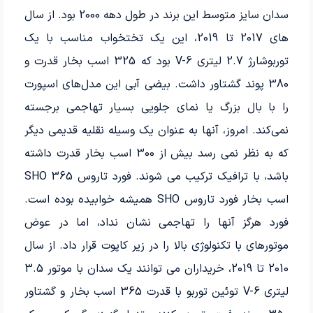
سدان سایز متوسط ​​این برند در طول دهه 2000 بود. از سال
های 2017 تا 2019، این یک تختخواب مناسب با یک
توربوشارژ 2.7 لیتری V-6 بود که 325 اسب بخار قدرت و
380 پوند گشتاور داشت. بیضی آبی این مدل‌های اسپورت
را با بال بزرگ یا نمای جلویی بسیار تهاجمی برجسته
نمی‌کند. امروز، آنها به عنوان یک وسیله نقلیه قدیمی دیگر
که به نظر نمی رسد بیش از 300 اسب بخار قدرت داشته
باشد، با ترافیک ترکیب می شوند. فورد تاروس SHO 365
اسب بخار فورد تاروس SHO همیشه خوابیده بوده است.
فورد هرگز آنها را تهاجمی نشان نداد، اما در عوض
موتورهای با تکنولوژی بالا را در زیر کاپوت قرار داد. از سال
2010 تا 2019، خریداران می توانند یک سدان با موتور 3.5
لیتری V-6 توئین توربو با قدرت 365 اسب بخار و گشتاور