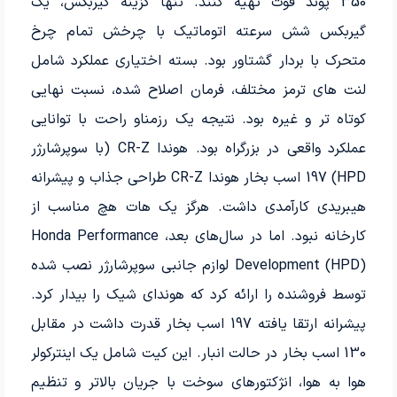
350 پوند فوت تهیه کنند. تنها گزینه گیربکس، یک
گیربکس شش سرعته اتوماتیک با چرخش تمام چرخ
متحرک با بردار گشتاور بود. بسته اختیاری عملکرد شامل
لنت های ترمز مختلف، فرمان اصلاح شده، نسبت نهایی
کوتاه تر و غیره بود. نتیجه یک رزمناو راحت با توانایی
عملکرد واقعی در بزرگراه بود. هوندا CR-Z (با سوپرشارژر
HPD) 197 اسب بخار هوندا CR-Z طراحی جذاب و پیشرانه
هیبریدی کارآمدی داشت. هرگز یک هات هچ مناسب از
کارخانه نبود. اما در سال‌های بعد، Honda Performance
Development (HPD) لوازم جانبی سوپرشارژر نصب شده
توسط فروشنده را ارائه کرد که هوندای شیک را بیدار کرد.
پیشرانه ارتقا یافته 197 اسب بخار قدرت داشت در مقابل
130 اسب بخار در حالت انبار. این کیت شامل یک اینترکولر
هوا به هوا، انژکتورهای سوخت با جریان بالاتر و تنظیم