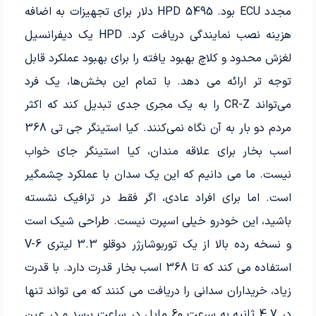
مجدد ECU بود. HPD 5495 دلار برای تجهیزات به اضافه
هزینه نصب نمایندگی دریافت کرد. HPD یک دیفرانسیل
لغزش محدود و کلاچ بهبود یافته را برای بهبود عملکرد قابل
توجه تر ارائه می دهد. با تمام این بخش‌ها، یک فرد
می‌تواند CR-Z را به یک مجری جدی تبدیل کند که اکثر
مردم دو بار به آن نگاه نمی‌کنند. کیا استینگر جی تی 368
اسب بخار برای علاقه مندان، کیا استینگر جای خواب
نیست. ما می دانیم که این یک سدان با عملکرد چشمگیر
است. اما برای افراد عادی، اگر فقط در ترافیک نشسته
باشید، این خودرو خیلی اسپرت نیست. طراحی شیک است
و نسخه رده بالا از یک توربوشارژر دوقلو 3.3 لیتری V-6
استفاده می کند که تا 368 اسب بخار قدرت دارد. با قدرت
زیاد، خریداران سدانی را دریافت می کنند که می تواند تنها
در 4.7 ثانیه به سرعت 60 مایل در ساعت برسد و در عین