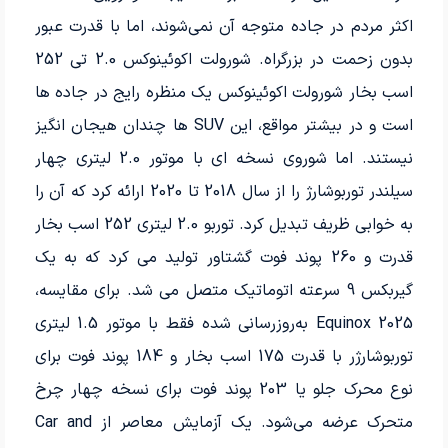
اکثر مردم در جاده متوجه آن نمی‌شوند، اما با قدرت عبور
بدون زحمت در بزرگراه. شورولت اکوئینوکس 2.0 تی 252
اسب بخار شورولت اکوئینوکس یک منظره رایج در جاده ها
است و در بیشتر مواقع، این SUV ها چندان هیجان انگیز
نیستند. اما شوروی نسخه ای با موتور 2.0 لیتری چهار
سیلندر توربوشارژ را از سال 2018 تا 2020 ارائه کرد که آن را
به خوابی ظریف تبدیل کرد. توربو 2.0 لیتری 252 اسب بخار
قدرت و 260 پوند فوت گشتاور تولید می کرد که به یک
گیربکس 9 سرعته اتوماتیک متصل می شد. برای مقایسه،
Equinox 2025 به‌روزرسانی شده فقط با موتور 1.5 لیتری
توربوشارژر با قدرت 175 اسب بخار و 184 پوند فوت برای
نوع محرک جلو یا 203 پوند فوت برای نسخه چهار چرخ
متحرک عرضه می‌شود. یک آزمایش معاصر از Car and