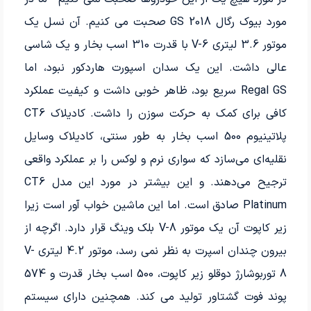
مورد بیوک رگال GS 2018 صحبت می کنیم. آن نسل یک
موتور 3.6 لیتری V-6 با قدرت 310 اسب بخار و یک شاسی
عالی داشت. این یک سدان اسپورت هاردکور نبود، اما
Regal GS سریع بود، ظاهر خوبی داشت و کیفیت عملکرد
کافی برای کمک به حرکت سوزن را داشت. کادیلاک CT6
پلاتینیوم 500 اسب بخار به طور سنتی، کادیلاک وسایل
نقلیه‌ای می‌سازد که سواری نرم و لوکس را بر عملکرد واقعی
ترجیح می‌دهند. و این بیشتر در مورد این مدل CT6
Platinum صادق است. اما این ماشین خواب آور است زیرا
زیر کاپوت آن یک موتور V-8 بلک وینگ قرار دارد. اگرچه از
بیرون چندان اسپرت به نظر نمی رسد، موتور 4.2 لیتری V-
8 توربوشارژ دوقلو زیر کاپوت، 500 اسب بخار قدرت و 574
پوند فوت گشتاور تولید می کند. همچنین دارای سیستم