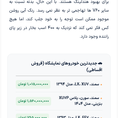
برای بهبود هندلینگ هستند. با این حال، بدنه نسبت به
سایر V60 ها تهاجمی تر به نظر نمی رسد. رنگ آبی روشن
موجود ممکن است توجه را به خود جلب کند، اما هیچ
کس فکر نمی کند که نزدیک به 400 اسب بخار در زیر پای
راننده وجود دارد.
🚗 جدیدترین خودروهای نمایشگاه (فروش
اقساطی)
•
سمند، LX، XU7، مدل 1394
1,015,000,000 تومان
•
سمند، سورن، پلاس XU7P
1,560,000,000 تومان
بنزینی، مدل 1404
•
سمند، LX، EF7، مدل 1393
795,000,000 تومان