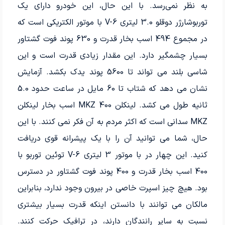
به نظر نمی‌رسد. با این حال، این خودرو دارای یک
توربوشارژر دوقلو 3.0 لیتری V-6 با موتور الکتریکی است که
در مجموع 494 اسب بخار قدرت و 630 پوند فوت گشتاور
بسیار چشمگیر دارد. این مقدار زیادی قدرت است و این
شاسی بلند می تواند تا 5600 پوند یدک بکشد. آزمایش
نشان می دهد که شتاب تا 60 مایل در ساعت حدود 5.0
ثانیه طول می کشد. لینکلن MKZ 400 اسب بخار لینکلن
MKZ سدانی است که اکثر مردم به آن فکر نمی کنند. با این
حال، شما می توانید آن را با یک پیشرانه قوی دریافت
کنید. این چهار در با موتور 3 لیتری V-6 توئین توربو با
400 اسب بخار قدرت و 400 پوند فوت گشتاور در دسترس
بود. هیچ چیز اسپرت خاصی در بیرون وجود ندارد، بنابراین
مالکان می توانند با دانستن اینکه قدرت بسیار بیشتری
نسبت به سایر رانندگان دارند، در ترافیک حرکت کنند.