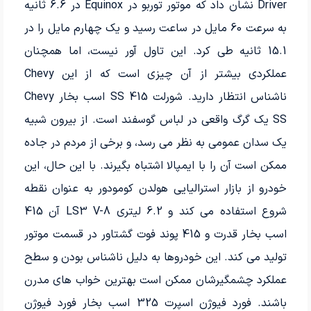
Driver نشان داد که موتور توربو در Equinox در 6.6 ثانیه
به سرعت 60 مایل در ساعت رسید و یک چهارم مایل را در
15.1 ثانیه طی کرد. این تاول آور نیست، اما همچنان
عملکردی بیشتر از آن چیزی است که از این Chevy
ناشناس انتظار دارید. شورلت SS 415 اسب بخار Chevy
SS یک گرگ واقعی در لباس گوسفند است. از بیرون شبیه
یک سدان عمومی به نظر می رسد، و برخی از مردم در جاده
ممکن است آن را با ایمپالا اشتباه بگیرند. با این حال، این
خودرو از بازار استرالیایی هولدن کومودور به عنوان نقطه
شروع استفاده می کند و 6.2 لیتری LS3 V-8 آن 415
اسب بخار قدرت و 415 پوند فوت گشتاور در قسمت موتور
تولید می کند. این خودروها به دلیل ناشناس بودن و سطح
عملکرد چشمگیرشان ممکن است بهترین خواب های مدرن
باشند. فورد فیوژن اسپرت 325 اسب بخار فورد فیوژن