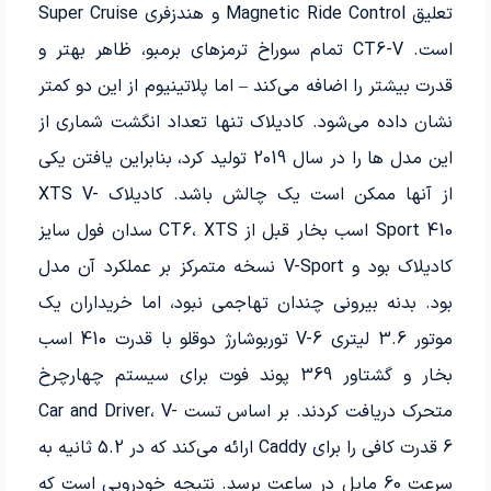
تعلیق Magnetic Ride Control و هندزفری Super Cruise
است. CT6-V تمام سوراخ ترمزهای برمبو، ظاهر بهتر و
قدرت بیشتر را اضافه می‌کند – اما پلاتینیوم از این دو کمتر
نشان داده می‌شود. کادیلاک تنها تعداد انگشت شماری از
این مدل ها را در سال 2019 تولید کرد، بنابراین یافتن یکی
از آنها ممکن است یک چالش باشد. کادیلاک XTS V-
Sport 410 اسب بخار قبل از CT6، XTS سدان فول سایز
کادیلاک بود و V-Sport نسخه متمرکز بر عملکرد آن مدل
بود. بدنه بیرونی چندان تهاجمی نبود، اما خریداران یک
موتور 3.6 لیتری V-6 توربوشارژ دوقلو با قدرت 410 اسب
بخار و گشتاور 369 پوند فوت برای سیستم چهارچرخ
متحرک دریافت کردند. بر اساس تست Car and Driver، V-
6 قدرت کافی را برای Caddy ارائه می‌کند که در 5.2 ثانیه به
سرعت 60 مایل در ساعت برسد. نتیجه خودرویی است که