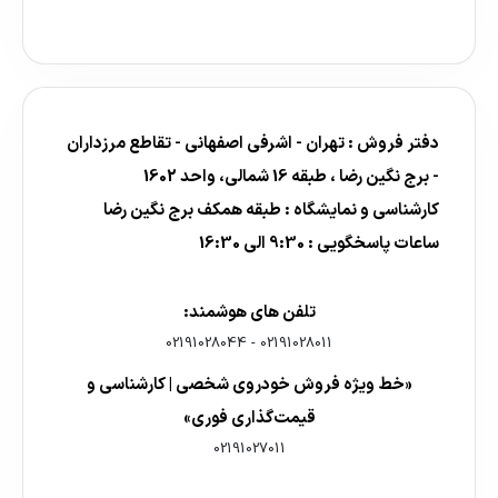
دفتر فروش : تهران - اشرفی اصفهانی - تقاطع مرزداران
- برج نگین رضا ، طبقه 16 شمالی، واحد 1602
کارشناسی و نمایشگاه : طبقه همکف برج نگین رضا
ساعات پاسخگویی : 9:30 الی 16:30
تلفن های هوشمند:
02191028044
-
02191028011
«خط ویژه فروش خودروی شخصی | کارشناسی و
قیمت‌گذاری فوری»
02191027011