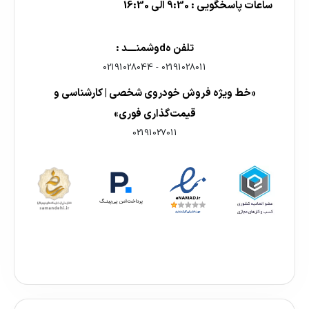
ساعات پاسخگویی : 9:30 الی 16:30
تلفن هdوشمنــــد :
02191028044
-
02191028011
«خط ویژه فروش خودروی شخصی | کارشناسی و
قیمت‌گذاری فوری»
02191027011