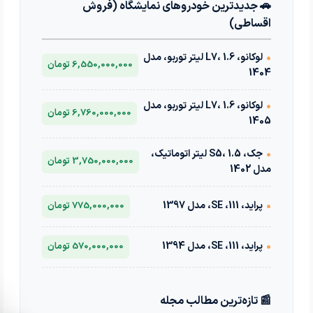
🚗 جدیدترین خودروهای نمایشگاه (فروش
اقساطی)
•
لوکانو، L7، 1.6 لیتر توربو، مدل
6,550,000,000 تومان
1404
•
لوکانو، L7، 1.6 لیتر توربو، مدل
6,760,000,000 تومان
1405
•
جک، S5، 1.5 لیتر اتوماتیک،
3,750,000,000 تومان
مدل 1402
•
پراید، 111، SE، مدل 1397
775,000,000 تومان
•
پراید، 111، SE، مدل 1394
570,000,000 تومان
📰 تازه‌ترین مطالب مجله