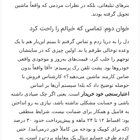
بنرهای تبلیغاتی، بلکه در نظرات مردمی که واقعاً ماشین 
تحویل گرفته بودند.
خوان دوم: تماسی که خیالم را راحت کرد
دل را به دریا زدم و تماس گرفتم تا ببینم این‌بار هم با یک 
وعده توخالی طرفم یا نه. اولین چیزی که در سایتشان 
توجهم را جلب کرد، قیمت‌های به‌روز و موجودی واقعی 
خودروها بود. پشت تلفن رک پرسیدم: «آقا واقعاً بدون 
ضامن کارمند ماشین می‌دهید؟» کارشناس فروش با 
حوصله توضیح داد که بله! سیستم آن‌ها بر اساس 
اعتبارسنجی خود خریدار
 است. یعنی اگر چک صیادی داشته 
باشی و حسابت مشکلی نداشته باشد، نیازی به رو انداختن 
به فامیل و همکار برای ضمانت نیست. شرایط منطقی 
بود: اقساط ۱۲ تا ۲۴ ماهه و پیش‌پرداخت حدود ۳۰ درصد 
(که برای کوییک و بودجه من کاملاً جور درمی‌آمد). حس 
کردم طرف حسابم دنبال یک معامله برد-برد است، نه 