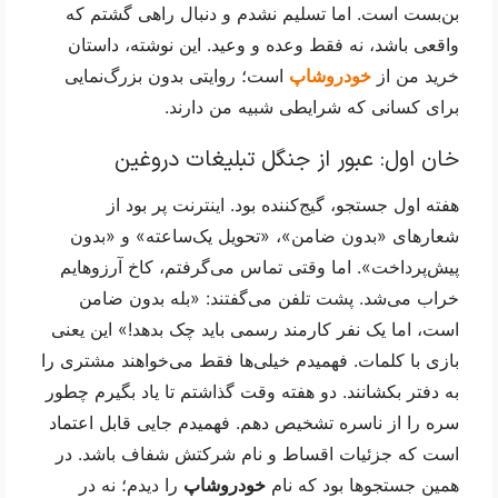
بن‌بست است. اما تسلیم نشدم و دنبال راهی گشتم که 
واقعی باشد، نه فقط وعده و وعید. این نوشته، داستان 
خرید من از 
خودروشاپ
 است؛ روایتی بدون بزرگ‌نمایی 
برای کسانی که شرایطی شبیه من دارند.
خان اول: عبور از جنگل تبلیغات دروغین
هفته اول جستجو، گیج‌کننده بود. اینترنت پر بود از 
شعارهای «بدون ضامن»، «تحویل یک‌ساعته» و «بدون 
پیش‌پرداخت». اما وقتی تماس می‌گرفتم، کاخ آرزوهایم 
خراب می‌شد. پشت تلفن می‌گفتند: «بله بدون ضامن 
است، اما یک نفر کارمند رسمی باید چک بدهد!» این یعنی 
بازی با کلمات. فهمیدم خیلی‌ها فقط می‌خواهند مشتری را 
به دفتر بکشانند. دو هفته وقت گذاشتم تا یاد بگیرم چطور 
سره را از ناسره تشخیص دهم. فهمیدم جایی قابل اعتماد 
است که جزئیات اقساط و نام شرکتش شفاف باشد. در 
همین جستجوها بود که نام 
خودروشاپ
 را دیدم؛ نه در 