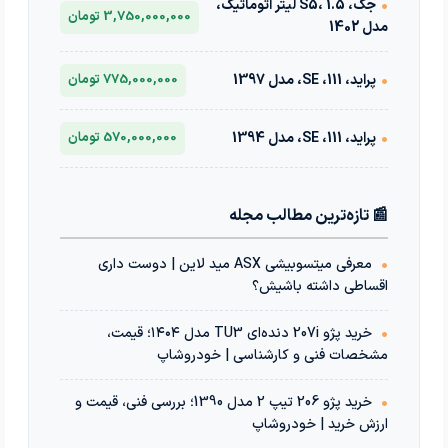
•
جک، S5، 1.5 لیتر اتوماتیک،
3,750,000,000 تومان
مدل 1402
•
پراید، 111، SE، مدل 1397
775,000,000 تومان
•
پراید، 111، SE، مدل 1394
570,000,000 تومان
📰 تازه‌ترین مطالب مجله
•
معرفی میتسوبیشی ASX مید لاین | دوست داری
اقساطی داشته باشیش؟
•
خرید پژو 207i دنده‌ای TU3 مدل ۱۴۰۴؛ قیمت،
مشخصات فنی و کارشناسی | خودروشاپ
•
خرید پژو 206 تیپ 2 مدل 1390؛ بررسی فنی، قیمت و
ارزش خرید | خودروشاپ