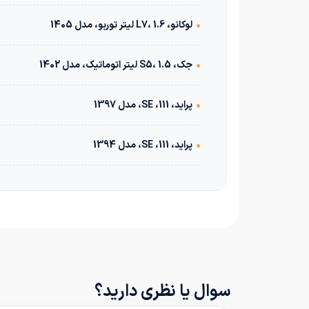
•
لوکانو، L7، 1.6 لیتر توربو، مدل 1405
•
جک، S5، 1.5 لیتر اتوماتیک، مدل 1402
•
پراید، 111، SE، مدل 1397
•
پراید، 111، SE، مدل 1394
سوال یا نظری دارید؟