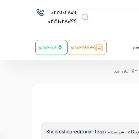
021
91028011
021
91028044
ویی
نمایشگاه خودرو
ثبت خودرو
دگاه : 0
Khodroshop-editorial-team
نویسنده: