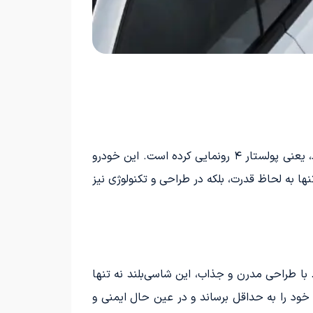
شرکت سوئدی پولستار، به عنوان یکی از پیشروان صنعت خودروسازی الکتریکی، به تازگی از نسخه جدید شاسی‌بلند خود، یعنی پولستار ۴ رونمایی کرده است. این خودرو
از توان ۵۳۶ اسب بخار، به عنوان یک رقیب جدی برای ب‌ام‌و iX3 به بازار عرضه خواهد شد. پولستار ۴ نه تنها به لحاظ قدرت، بلکه در طراحی و تکنولوژی نیز
رد. با طراحی مدرن و جذاب، این شاسی‌بلند نه تنها
 خود را به حداقل برساند و در عین حال ایمنی و