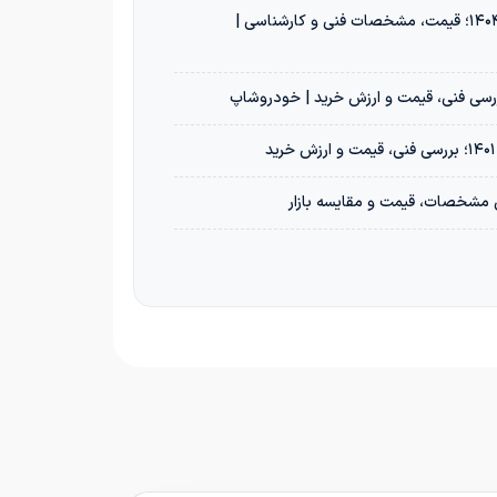
خرید پژو 207i دنده‌ای TU3 مدل ۱۴۰۴؛ قیمت، مشخصات فنی و کارشناسی |