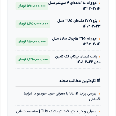
•
ام‌وی‌ام 110 دنده‌ای ۴ سیلندر مدل
590,000,000 تومان
2014-1393
•
پژو 207i دنده‌ای TU5 مدل
1,650,000,000 تومان
2023-1402
•
ام‌وی‌ام 315 هاچبک ساده مدل
950,000,000 تومان
2014-1393
•
وانت نیسان پیکاپ تک کابین
1,690,000,000 تومان
مدل 2022-1401
📰 تازه‌ترین مطالب مجله
•
بررسی پراید 111 SE با معرفی خرید خودرو با شرایط
اقساطی
•
معرفی و خرید پژو 207 اتوماتیک TU5 | مشخصات فنی