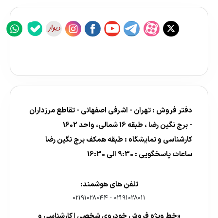
دفتر فروش : تهران - اشرفی اصفهانی - تقاطع مرزداران
- برج نگین رضا ، طبقه 16 شمالی، واحد 1602
کارشناسی و نمایشگاه : طبقه همکف برج نگین رضا
ساعات پاسخگویی : 9:30 الی 16:30
تلفن های هوشمند:
02191028044
-
02191028011
«خط ویژه فروش خودروی شخصی | کارشناسی و