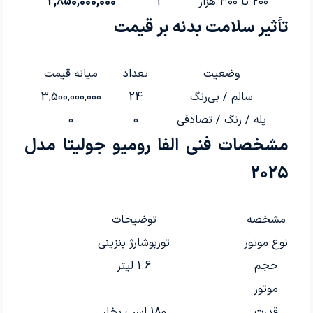
۲۰۰ تا ۳۰۰ هزار
1
2,850,000,000
تأثیر سلامت بدنه بر قیمت
وضعیت
تعداد
میانه قیمت
سالم / بی‌رنگ
24
3,500,000,000
پله / رنگ / تصادفی
0
0
مشخصات فنی الفا رومیو جولیتا مدل
2025
مشخصه
توضیحات
نوع موتور
توربوشارژ بنزینی
حجم
1.6 لیتر
موتور
قدرت
180 اسب بخار