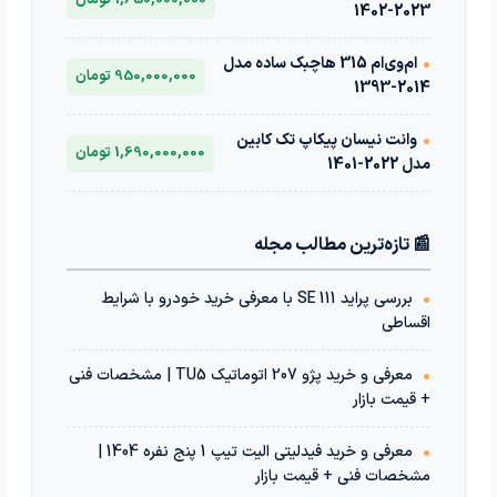
2023-1402
•
ام‌وی‌ام 315 هاچبک ساده مدل
950,000,000 تومان
2014-1393
•
وانت نیسان پیکاپ تک کابین
1,690,000,000 تومان
مدل 2022-1401
📰 تازه‌ترین مطالب مجله
•
بررسی پراید 111 SE با معرفی خرید خودرو با شرایط
اقساطی
•
معرفی و خرید پژو 207 اتوماتیک TU5 | مشخصات فنی
+ قیمت بازار
•
معرفی و خرید فیدلیتی الیت تیپ 1 پنج نفره 1404 |
مشخصات فنی + قیمت بازار