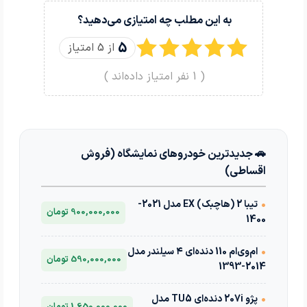
به این مطلب چه امتیازی می‌دهید؟
5
از 5 امتیاز
(
1
نفر امتیاز داده‌اند )
🚗 جدیدترین خودروهای نمایشگاه (فروش
اقساطی)
•
تیبا 2 (هاچبک) EX مدل 2021-
900,000,000 تومان
1400
•
ام‌وی‌ام 110 دنده‌ای ۴ سیلندر مدل
590,000,000 تومان
2014-1393
•
پژو 207i دنده‌ای TU5 مدل
1,650,000,000 تومان