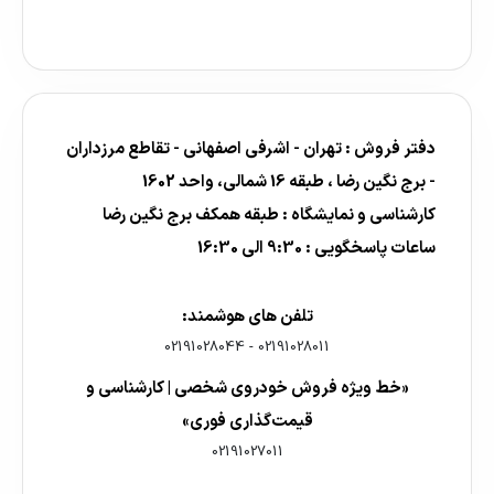
دفتر فروش : تهران - اشرفی اصفهانی - تقاطع مرزداران
- برج نگین رضا ، طبقه 16 شمالی، واحد 1602
کارشناسی و نمایشگاه : طبقه همکف برج نگین رضا
ساعات پاسخگویی : 9:30 الی 16:30
تلفن های هوشمند:
02191028044
-
02191028011
«خط ویژه فروش خودروی شخصی | کارشناسی و
قیمت‌گذاری فوری»
02191027011