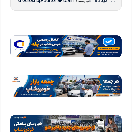
دیدگاه : 0
khodroshop-editorial-team
نویسنده: