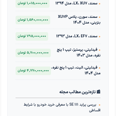
•
سمند، LX، XU7، مدل 1394
1,015,000,000 تومان
•
سمند، سورن، پلاس XU7P
1,560,000,000 تومان
بنزینی، مدل 1404
•
سمند، LX، EF7، مدل 1393
795,000,000 تومان
•
فیدلیتی، پرستیژ، تیپ 1 پنج
5,700,000,000 تومان
نفره، مدل 1403
•
فیدلیتی، الیت، تیپ 1 پنج نفره،
4,770,000,000 تومان
مدل 1404
📰 تازه‌ترین مطالب مجله
•
بررسی پراید 111 SE با معرفی خرید خودرو با شرایط
اقساطی