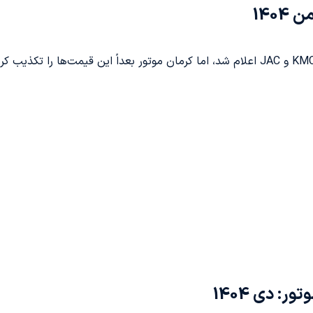
140
: دی 1404