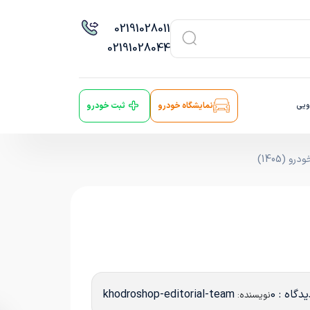
021
91028011
021
91028044
ویی
نمایشگاه خودرو
ثبت خودرو
 (1405)
دگاه : 0
khodroshop-editorial-team
نویسنده: