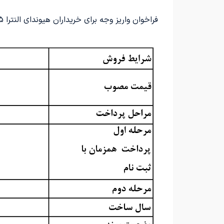
فراخوان واریز وجه برای خریداران هیوندای النترا 2025 وارداتی، از 7 دی 1404 شروع شده است: