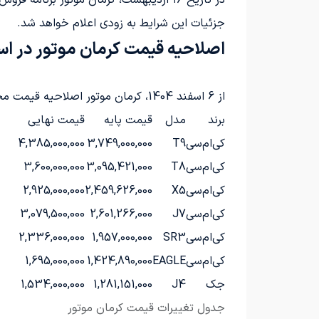
در تاریخ ۱۶ اردیبهشت، کرمان موتور برنامه فروش اقساطی خودروهای ایگل، جک J4، کی‌ام‌سی SR3 و کی‌ام‌سی X5 را با قیمت قطعی و بازپرداخت ۱۸ ماهه آغاز می‌کند.
جزئیات این شرایط به زودی اعلام خواهد شد.
اصلاحیه قیمت کرمان موتور در اسفند 
از 6 اسفند 1404، کرمان موتور اصلاحیه قیمت محصولات خود را مطابق با جدول زیر به صورت رسمی اعلام کرده است:
برند
مدل
قیمت پایه
قیمت نهایی
کی‌ام‌سی
T9
3,749,000,000
4,385,000,000
کی‌ام‌سی
T8
3,095,421,000
3,600,000,000
کی‌ام‌سی
X5
2,459,626,000
2,925,000,000
کی‌ام‌سی
J7
2,601,266,000
3,079,500,000
کی‌ام‌سی
SR3
1,957,000,000
2,336,000,000
کی‌ام‌سی
EAGLE
1,424,890,000
1,695,000,000
جک
J4
1,281,151,000
1,534,000,000
جدول تغییرات قیمت کرمان موتور