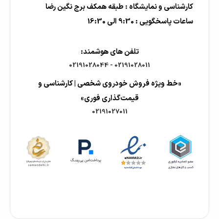
کارشناسی و نمایشگاه : طبقه همکف برج نگین رضا
ساعات پاسخگویی : 9:30 الی 16:30
تلفن های هوشمند:
02191028044
-
02191028011
«خط ویژه فروش خودروی شخصی | کارشناسی و
قیمت‌گذاری فوری»
02191027011