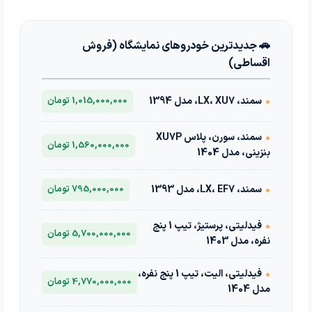
🚗 جدیدترین خودروهای نمایشگاه (فروش
اقساطی)
•
سمند، LX، XU7، مدل 1394
1,015,000,000 تومان
•
سمند، سورن، پلاس XU7P
1,560,000,000 تومان
بنزینی، مدل 1404
•
سمند، LX، EF7، مدل 1393
795,000,000 تومان
•
فیدلیتی، پرستیژ، تیپ 1 پنج
5,700,000,000 تومان
نفره، مدل 1403
•
فیدلیتی، الیت، تیپ 1 پنج نفره،
4,770,000,000 تومان
مدل 1404