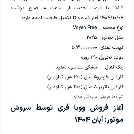
2025 با قیمت جدید، از ساعت 10 صبح دوشنبه
1404/10/08 آغاز شده و تا تکمیل ظرفیت ادامه دارد:
نوع محصول
Voyah Free
مدل خودرو
2025
قیمت نقدی
5,990,000,000
موعد تحویل
120 روزه
رنگ فعال
مشکی،تیتانیوم،سفید
گارانتی خودرو
5 سال (150 هزار کیلومتر)
گارانتی باتری
8 سال (200 هزار کیلومتر)
شرایط فروش سروش موتور
آغاز فروش وویا فری توسط سروش
موتور: آبان 1404