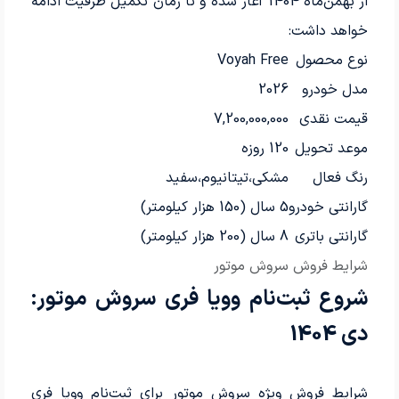
از بهمن‌ماه 1404 آغاز شده و تا زمان تکمیل ظرفیت ادامه
خواهد داشت:
نوع محصول
Voyah Free
مدل خودرو
2026
قیمت نقدی
7,200,000,000
موعد تحویل
120 روزه
رنگ فعال
مشکی،تیتانیوم،سفید
گارانتی خودرو
5 سال (150 هزار کیلومتر)
گارانتی باتری
8 سال (200 هزار کیلومتر)
شرایط فروش سروش موتور
شروع ثبت‌نام وویا فری سروش موتور:
دی 1404
شرایط فروش ویژه سروش موتور برای ثبت‌نام وویا فری