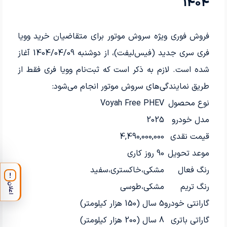
1404
فروش فوری ویژه سروش موتور برای متقاضیان خرید وویا
فری سری جدید (فیس‌لیفت)، از دوشنبه 1404/04/09 آغاز
شده است. لازم به ذکر است که ثبت‌نام وویا فری فقط از
طریق نمایندگی‌های سروش موتور انجام می‌شود:
نوع محصول
Voyah Free PHEV
مدل خودرو
2025
قیمت نقدی
4,490,000,000
موعد تحویل
90 روز کاری
رنگ فعال
مشکی،خاکستری،سفید
!
رنگ تریم
مشکی،طوسی
اعلان
گارانتی خودرو
5 سال (150 هزار کیلومتر)
گاراتی باتری
8 سال (200 هزار کیلومتر)