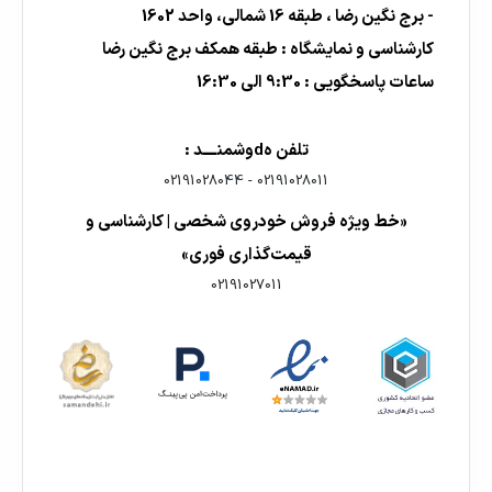
- برج نگین رضا ، طبقه 16 شمالی، واحد 1602
کارشناسی و نمایشگاه : طبقه همکف برج نگین رضا
ساعات پاسخگویی : 9:30 الی 16:30
تلفن هdوشمنــــد :
02191028044
-
02191028011
«خط ویژه فروش خودروی شخصی | کارشناسی و
قیمت‌گذاری فوری»
02191027011