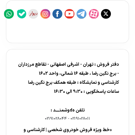
دفتر فروش : تهران - اشرفی اصفهانی - تقاطع مرزداران
- برج نگین رضا ، طبقه 16 شمالی، واحد 1602
کارشناسی و نمایشگاه : طبقه همکف برج نگین رضا
ساعات پاسخگویی : 9:30 الی 16:30
تلفن هdوشمنــــد :
02191028044
-
02191028011
«خط ویژه فروش خودروی شخصی | کارشناسی و