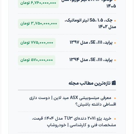
6,760,000,000 تومان
1405
•
جک، S5، 1.5 لیتر اتوماتیک،
3,750,000,000 تومان
مدل 1402
•
پراید، 111، SE، مدل 1397
775,000,000 تومان
•
پراید، 111، SE، مدل 1394
570,000,000 تومان
📰 تازه‌ترین مطالب مجله
•
معرفی میتسوبیشی ASX مید لاین | دوست داری
اقساطی داشته باشیش؟
•
خرید پژو 207i دنده‌ای TU3 مدل ۱۴۰۴؛ قیمت،
مشخصات فنی و کارشناسی | خودروشاپ