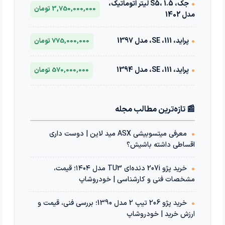
•
جک، S5، 1.5 لیتر اتوماتیک،
3,750,000,000 تومان
مدل 1402
•
پراید، 111، SE، مدل 1397
775,000,000 تومان
•
پراید، 111، SE، مدل 1394
570,000,000 تومان
📰 تازه‌ترین مطالب مجله
•
معرفی میتسوبیشی ASX مید لاین | دوست داری
اقساطی داشته باشیش؟
•
خرید پژو 207i دنده‌ای TU3 مدل ۱۴۰۴؛ قیمت،
مشخصات فنی و کارشناسی | خودروشاپ
•
خرید پژو 206 تیپ 2 مدل 1390؛ بررسی فنی، قیمت و
ارزش خرید | خودروشاپ