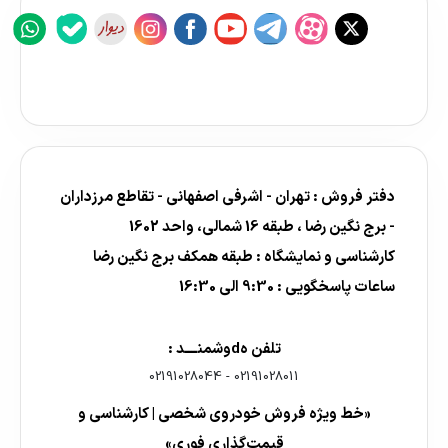
دفتر فروش : تهران - اشرفی اصفهانی - تقاطع مرزداران
- برج نگین رضا ، طبقه 16 شمالی، واحد 1602
کارشناسی و نمایشگاه : طبقه همکف برج نگین رضا
ساعات پاسخگویی : 9:30 الی 16:30
تلفن هdوشمنــــد :
02191028044
-
02191028011
«خط ویژه فروش خودروی شخصی | کارشناسی و
قیمت‌گذاری فوری»