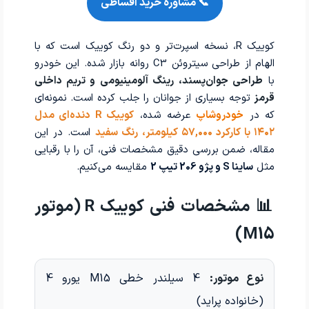
📞 مشاوره خرید اقساطی
کوییک R، نسخه اسپرت‌تر و دو رنگ کوییک است که با
الهام از طراحی سیتروئن C3 روانه بازار شده. این خودرو
با
طراحی جوان‌پسند، رینگ آلومینیومی و تریم داخلی
قرمز
توجه بسیاری از جوانان را جلب کرده است. نمونه‌ای
که در
خودروشاپ
عرضه شده،
کوییک R دنده‌ای مدل
۱۴۰۲ با کارکرد ۵۷,۰۰۰ کیلومتر، رنگ سفید
است. در این
مقاله، ضمن بررسی دقیق مشخصات فنی، آن را با رقبایی
مثل
ساینا S و پژو 206 تیپ 2
مقایسه می‌کنیم.
📊 مشخصات فنی کوییک R (موتور
M15)
نوع موتور:
4 سیلندر خطی M15 یورو 4
(خانواده پراید)