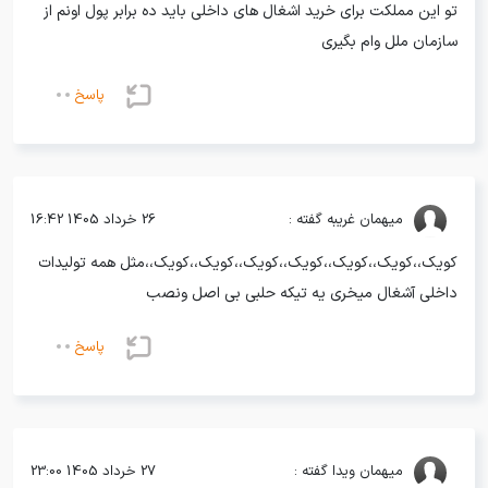
تو این مملکت برای خرید اشغال های داخلی باید ده برابر پول اونم از
سازمان ملل وام بگیری
پاسخ
میهمان
غریبه گفته :
26 خرداد 1405 16:42
کویک،،کویک،،کویک،،کویک،،کویک،،کویک،،کویک،،مثل همه تولیدات
داخلی آشغال میخری یه تیکه حلبی بی اصل ونصب
پاسخ
میهمان
ویدا گفته :
27 خرداد 1405 23:00