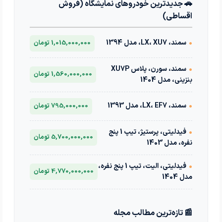
🚗 جدیدترین خودروهای نمایشگاه (فروش
اقساطی)
•
سمند، LX، XU7، مدل 1394
1,015,000,000 تومان
•
سمند، سورن، پلاس XU7P
1,560,000,000 تومان
بنزینی، مدل 1404
•
سمند، LX، EF7، مدل 1393
795,000,000 تومان
•
فیدلیتی، پرستیژ، تیپ 1 پنج
5,700,000,000 تومان
نفره، مدل 1403
•
فیدلیتی، الیت، تیپ 1 پنج نفره،
4,770,000,000 تومان
مدل 1404
📰 تازه‌ترین مطالب مجله