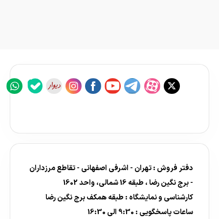
دفتر فروش : تهران - اشرفی اصفهانی - تقاطع مرزداران
- برج نگین رضا ، طبقه 16 شمالی، واحد 1602
کارشناسی و نمایشگاه : طبقه همکف برج نگین رضا
ساعات پاسخگویی : 9:30 الی 16:30