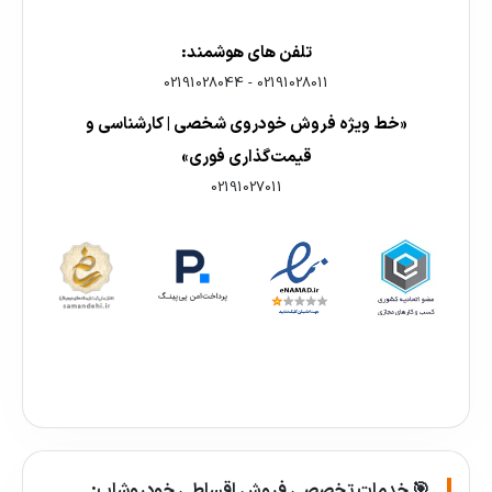
تلفن های هوشمند:
02191028044
-
02191028011
«خط ویژه فروش خودروی شخصی | کارشناسی و
قیمت‌گذاری فوری»
02191027011
🎯 خدمات تخصصی فروش اقساطی خودروشاپ: