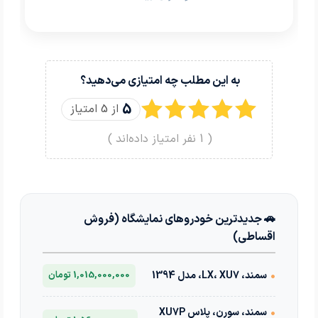
به این مطلب چه امتیازی می‌دهید؟
5
از 5 امتیاز
(
1
نفر امتیاز داده‌اند )
🚗 جدیدترین خودروهای نمایشگاه (فروش
اقساطی)
•
سمند، LX، XU7، مدل 1394
1,015,000,000 تومان
•
سمند، سورن، پلاس XU7P