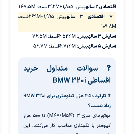
اقتصادی ۲ ساله
پیش: 1,805+292M
قسط: 147.5M
⭐ اقتصادی ۳ ساله
پیش: 1,995+269M
قسط:
109.8M
آسایش ۳ ساله
پیش: 2,524M
قسط: 76.5M
آسایش ۵ ساله
پیش: 2,714M
قسط: 56.7M
❓ سوالات متداول خرید
اقساطی BMW 320i
❓ کارکرد ۳۵۰ هزار کیلومتری برای BMW 320i
زیاد نیست؟
موتورهای سری ۳ (M47/M54) تا ۵۰۰ هزار
کیلومتر با نگهداری مناسب کار می‌کنند. این