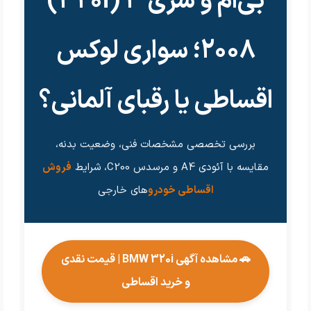
بی‌ام و سری 3 (320i)
2008؛ سواری لوکس
اقساطی یا رقبای آلمانی؟
بررسی تخصصی مشخصات فنی، وضعیت بدنه،
مقایسه با آئودی A4 و مرسدس C200، شرایط
فروش
اقساطی خودرو
های خارجی
🚗 مشاهده آگهی BMW 320i | قیمت نقدی
و خرید اقساطی