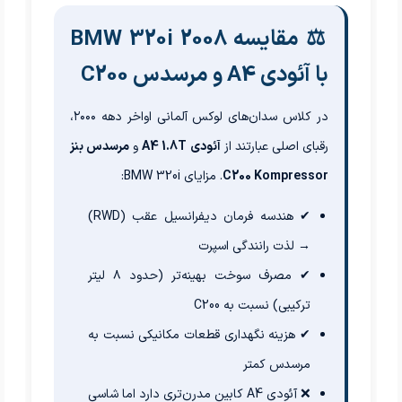
⚖️ مقایسه BMW 320i 2008
با آئودی A4 و مرسدس C200
در کلاس سدان‌های لوکس آلمانی اواخر دهه ۲۰۰۰،
رقبای اصلی عبارتند از
آئودی A4 1.8T
و
مرسدس بنز
C200 Kompressor
. مزایای BMW 320i:
✔ هندسه فرمان دیفرانسیل عقب (RWD)
→ لذت رانندگی اسپرت
✔ مصرف سوخت بهینه‌تر (حدود ۸ لیتر
ترکیبی) نسبت به C200
✔ هزینه نگهداری قطعات مکانیکی نسبت به
مرسدس کمتر
❌ آئودی A4 کابین مدرن‌تری دارد اما شاسی