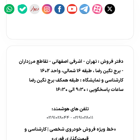
دفتر فروش : تهران - اشرفی اصفهانی - تقاطع مرزداران
- برج نگین رضا ، طبقه 16 شمالی، واحد 1602
کارشناسی و نمایشگاه : طبقه همکف برج نگین رضا
ساعات پاسخگویی : 9:30 الی 16:30
تلفن های هوشمند:
02191028044
-
02191028011
«خط ویژه فروش خودروی شخصی | کارشناسی و
قیمت‌گذاری فوری»