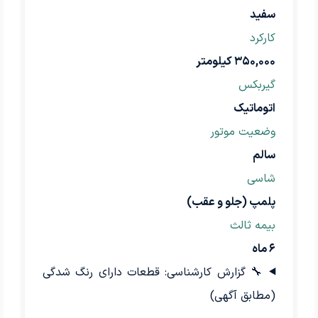
سفید
کارکرد
۳۵۰,۰۰۰ کیلومتر
گیربکس
اتوماتیک
وضعیت موتور
سالم
شاسی
پلمپ (جلو و عقب)
بیمه ثالث
۶ ماه
🔧 گزارش کارشناسی: قطعات دارای رنگ شدگی
(مطابق آگهی)