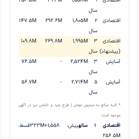
اقتصادی
۱
1,558M
323M
256.5M
سال
اقتصادی
۲
1,805M
292.6M
147.5M
سال
اقتصادی
۳
1,995M
269.8M
109.8M
(پیشنهاد)
سال
آسایش
۳
2,524M
-
76.5M
سال
آسایش
۵
2,714M
-
56.7M
سال
* کلیه مبالغ به میلیون تومان | طرح زمرد و الماس نیز در آگهی
موجود است.
اقتصادی ۱ ساله
پیش: 1,558+323M
قسط:
256.5M