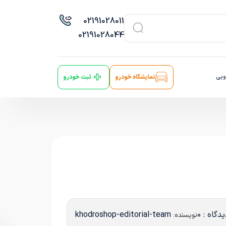
021
91028011
021
91028044
ویی
نمایشگاه خودرو
ثبت خودرو
دگاه : 0
khodroshop-editorial-team
نویسنده: