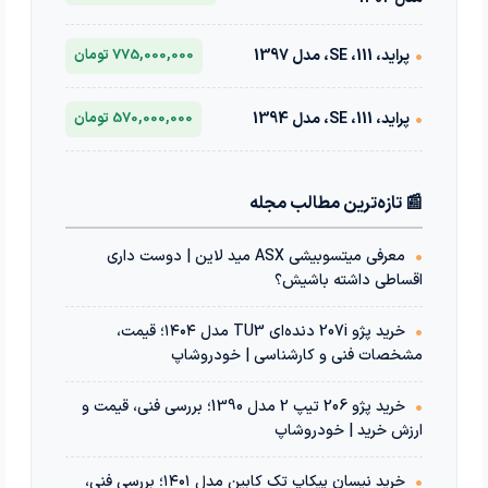
•
پراید، 111، SE، مدل 1397
775,000,000 تومان
•
پراید، 111، SE، مدل 1394
570,000,000 تومان
📰 تازه‌ترین مطالب مجله
•
معرفی میتسوبیشی ASX مید لاین | دوست داری
اقساطی داشته باشیش؟
•
خرید پژو 207i دنده‌ای TU3 مدل ۱۴۰۴؛ قیمت،
مشخصات فنی و کارشناسی | خودروشاپ
•
خرید پژو 206 تیپ 2 مدل 1390؛ بررسی فنی، قیمت و
ارزش خرید | خودروشاپ
•
خرید نیسان پیکاپ تک کابین مدل ۱۴۰۱؛ بررسی فنی،