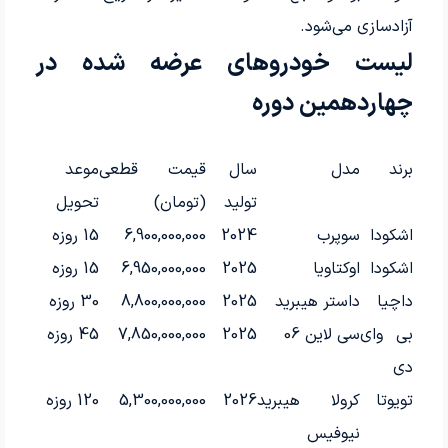
آزادسازی می‌شود.
لیست خودروهای عرضه شده در
چهاردهمین دوره
برند
مدل
سال
قیمت قطعی
موعد
تولید
(تومان)
تحویل
اشکودا
سوپرب
2024
6,900,000,000
15 روزه
اشکودا
اوکتاویا
2025
6,950,000,000
15 روزه
داچیا
داستر هیبرید
2025
8,800,000,000
30 روزه
بی وای
سی لاین 06
2025
7,850,000,000
45 روزه
دی
تویوتا
کرولا هیبرید
2026
5,300,000,000
120 روزه
نیوفیس