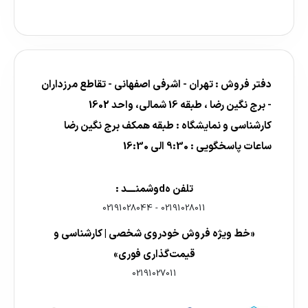
دفتر فروش : تهران - اشرفی اصفهانی - تقاطع مرزداران
- برج نگین رضا ، طبقه 16 شمالی، واحد 1602
کارشناسی و نمایشگاه : طبقه همکف برج نگین رضا
ساعات پاسخگویی : 9:30 الی 16:30
تلفن هdوشمنــــد :
02191028044
-
02191028011
«خط ویژه فروش خودروی شخصی | کارشناسی و
قیمت‌گذاری فوری»
02191027011