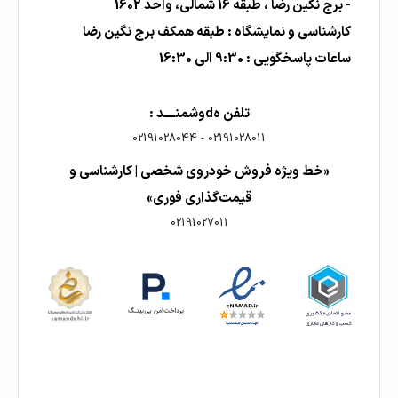
- برج نگین رضا ، طبقه 16 شمالی، واحد 1602
کارشناسی و نمایشگاه : طبقه همکف برج نگین رضا
ساعات پاسخگویی : 9:30 الی 16:30
تلفن هdوشمنــــد :
02191028044
-
02191028011
«خط ویژه فروش خودروی شخصی | کارشناسی و
قیمت‌گذاری فوری»
02191027011