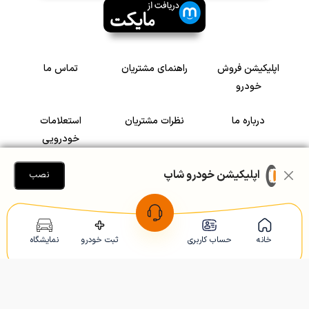
اپلیکیشن فروش
راهنمای مشتریان
تماس ما
خودرو
درباره ما
نظرات مشتریان
استعلامات
خودرویی
سرمایه گذاری در
رضایت مشتریان
اپلیکیشن خودرو شاپ
نصب
خودرو
Copyright © 2005-2026
Khodroshop.ir
خانه
حساب کاربری
ثبت خودرو
نمایشگاه