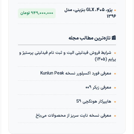
•
پژو، 405، GLX بنزینی، مدل
949,000,000 تومان
1396
📰 تازه‌ترین مطالب مجله
•
شرایط فروش فیدلیتی الیت و ثبت نام فیدلیتی پرستیژ و
پرایم (1405)
•
معرفی فورد اکسپلورر نسخه Kunlun Peak
•
معرفی زیکر 009
•
هایپرکار هونگچی S9
•
معرفی نسخه نایت سریز از محصولات می‌باخ