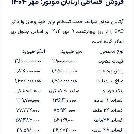
فروش اقساطی آرتابان موتور: مهر 1404
آرتابان موتور شرایط جدید ثبت‌نام برای خودروهای وارداتی
GAC را از روز چهارشنبه، 9 مهر 1404 بر اساس جدول زیر
اعلام کرده است:
نوع محصول
امپو هیبرید
امکو هیبرید
قیمت مصوب
2,900,000,000
3,300,000,000
پیش پرداخت
1,450,000,000
1,815,000,000
مبلغ تسهیلات
1,450,000,000
1,485,000,000
رنگ خودرو
سفید،خاکستری
سفید،مشکی
اقساط 12 ماهه
136,410,000
139,700,000
اقساط 24 ماهه
75,941,000
77,774,000
اقساط 36ماهه
56,129,000
57,483,000
اقساط 48 ماهه
46,474,000
47,596,000