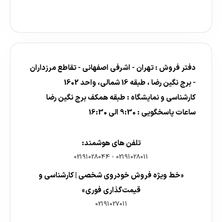
دفتر فروش : تهران - اشرفی اصفهانی - تقاطع مرزداران
- برج نگین رضا ، طبقه 16 شمالی، واحد 1602
کارشناسی و نمایشگاه : طبقه همکف برج نگین رضا
ساعات پاسخگویی : 9:30 الی 16:30
تلفن های هوشمند:
02191028044
-
02191028011
«خط ویژه فروش خودروی شخصی | کارشناسی و
قیمت‌گذاری فوری»
02191027011