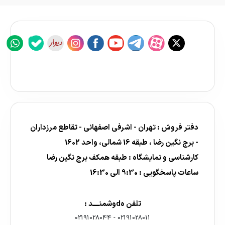
دفتر فروش : تهران - اشرفی اصفهانی - تقاطع مرزداران
- برج نگین رضا ، طبقه 16 شمالی، واحد 1602
کارشناسی و نمایشگاه : طبقه همکف برج نگین رضا
ساعات پاسخگویی : 9:30 الی 16:30
تلفن هdوشمنــــد :
02191028044
-
02191028011