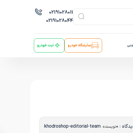
021
91028011
021
91028044
ویی
نمایشگاه خودرو
ثبت خودرو
دگاه : 0
khodroshop-editorial-team
نویسنده: