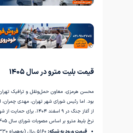
قیمت بلیت مترو در سال 1405
محسن هرمزی، معاون حمل‌ونقل و ترافیک تهران، د
بود. اما رئیس شورای شهر تهران، مهدی چمران، امروز بیان کرد که تنها تا تاریخ ۱۵ اردیبهشت م
از آغاز جنگ در ۹ اسفند ۱۴۰۴، برای حمایت از شهروندان، استفاده از مترو و اتوبوس‌های بی.آر.تی رایگان شده بود. حالا قرار است از امروز تعرفه‌های تازه‌ای اجرا گردد.
نرخ بلیط مترو بر اساس مصوبات شورای سال 1405 تعیین شده است:
قیمت ورود به شبکه:
۵۱۶۰ ریال (به‌همراه ۳۳۰ ریال به‌ازای هر کیلومتر پس از ۲ کیلومتر)