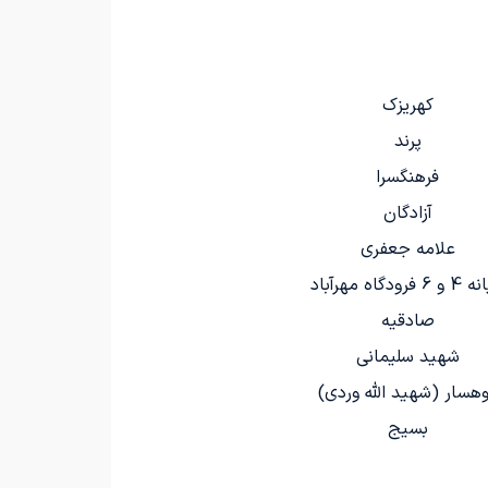
کهریزک
پرند
فرهنگسرا
آزادگان
علامه جعفری
6 فرودگاه مهرآباد
صادقیه
شهید سلیمانی
هسار (شهید الله وردی)
بسیج