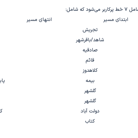
ه شامل:
ابتدای مسیر
انتهای مسیر
تجریش
شاهد/باقرشهر
صادقیه
قائم
کلاهدوز
بیمه
پایانه 4 و 
گلشهر
گلشهر
دولت آباد
کو
کتاب