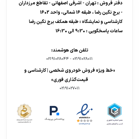
دفتر فروش : تهران - اشرفی اصفهانی - تقاطع مرزداران
- برج نگین رضا ، طبقه 16 شمالی، واحد 1602
کارشناسی و نمایشگاه : طبقه همکف برج نگین رضا
ساعات پاسخگویی : 9:30 الی 16:30
تلفن های هوشمند:
02191028044
-
02191028011
«خط ویژه فروش خودروی شخصی | کارشناسی و
قیمت‌گذاری فوری»
02191027011