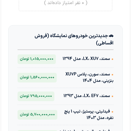
(
0
نفر امتیاز داده‌اند )
🚗 جدیدترین خودروهای نمایشگاه (فروش
اقساطی)
•
سمند، LX، XU7، مدل 1394
1,015,000,000 تومان
•
سمند، سورن، پلاس XU7P
1,560,000,000 تومان
بنزینی، مدل 1404
•
سمند، LX، EF7، مدل 1393
795,000,000 تومان
•
فیدلیتی، پرستیژ، تیپ 1 پنج
5,700,000,000 تومان
نفره، مدل 1403