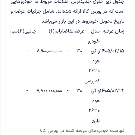
جدول زیر حاوی جدیدترین اطلاعات مربوط به خودروهایی
است که در بورس کالا ارائه شده‌اند، شامل جزئیات عرضه و
تاریخ تحویل خودروها در این بازار می‌باشد:
زمان عرضه
مدل
عرضه
تقاضا
پایه(1)
جانبی(2)
میانگین(3)
خودرو
1405/02/15
واگن
30
-
8,900,000,000
-
-
هود
2630
کمپرسی
1405/02/22
واگن
30
-
8,800,000,000
-
-
هود
2630
باری
فهرست خودروهای عرضه شده در بورس کالا