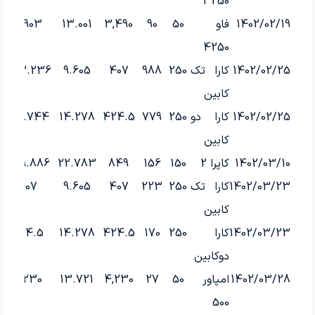
3250
1402/02/19
فاو
50
90
3,490
13.001
3,903
4250
1402/02/25
کارا تک
250
988
407
9.605
483.236
کابین
1402/02/25
کارا دو
250
779
424.5
14.278
500.744
کابین
1402/03/10
کاپرا 2
150
156
849
22.783
849.886
1402/03/23
کارا تک
250
223
407
9.605
407
کابین
1402/03/23
کارا
250
170
424.5
14.278
424.5
دوکابین
1402/03/28
امپاور
50
27
4,230
13.721
4,230
500