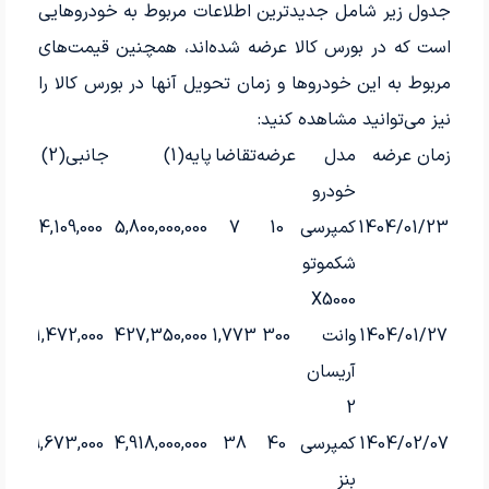
جدول زیر شامل جدیدترین اطلاعات مربوط به خودروهایی
است که در بورس کالا عرضه شده‌اند، همچنین قیمت‌های
مربوط به این خودروها و زمان تحویل آنها در بورس کالا را
نیز می‌توانید مشاهده کنید:
زمان عرضه
مدل
عرضه
تقاضا
پایه(1)
جانبی(2)
میان
خودرو
1404/01/23
کمپرسی
10
7
5,800,000,000
54,109,000
000
شکموتو
X5000
1404/01/27
وانت
300
1,773
427,350,000
21,472,000
00
آریسان
2
1404/02/07
کمپرسی
40
38
4,918,000,000
19,673,000
000
بنز