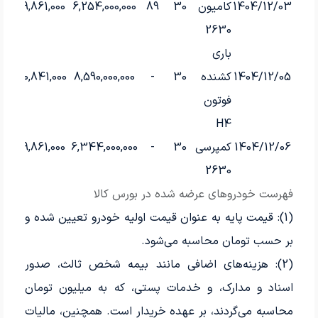
1404/12/03
کامیون
30
89
6,254,000,000
19,861,000
000
2630
باری
1404/12/05
کشنده
30
-
8,590,000,000
20,841,000
فوتون
H4
1404/12/06
کمپرسی
30
-
6,344,000,000
19,861,000
2630
فهرست خودروهای عرضه شده در بورس کالا
(1): قیمت پایه به عنوان قیمت اولیه خودرو تعیین شده و
بر حسب تومان محاسبه می‌شود.
(2): هزینه‌های اضافی مانند بیمه شخص ثالث، صدور
اسناد و مدارک، و خدمات پستی، که به میلیون تومان
محاسبه می‌گردند، بر عهده خریدار است. همچنین، مالیات