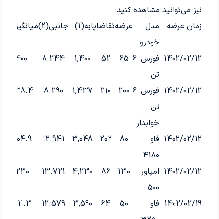
نیز می‌توانید مشاهده کنید:
زمان عرضه
مدل
عرضه
تقاضا
پایه(1)
جانبی(2)
میانگین(3)
خودرو
1402/02/12
فورس 6
65
52
1,400
8.244
1,400
تن
1402/02/12
فورس 6
200
210
1,437
8.290
1,438.4
تن
خوابدار
1402/02/12
فاو
80
202
3,048
12.941
4,104.9
4180
1402/02/12
امپاور
130
86
4,230
13.721
4,230
500
1402/02/19
فاو
50
64
3,590
12.579
3,911.3