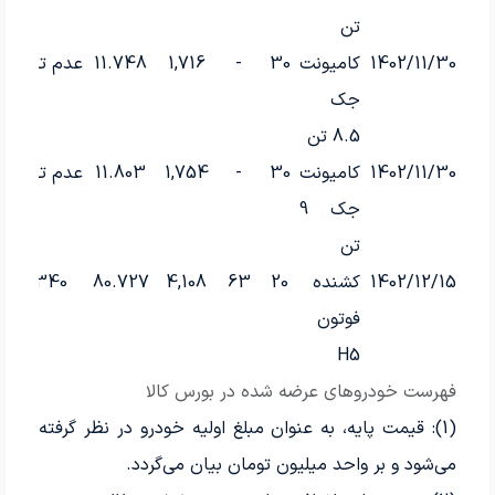
تن
1402/11/30
کامیونت
30
-
1,716
11.748
عدم تقاضا
جک
8.5 تن
1402/11/30
کامیونت
30
-
1,754
11.803
عدم تقاضا
جک 9
تن
1402/12/15
کشنده
20
63
4,108
80.727
4,340
فوتون
H5
فهرست خودروهای عرضه شده در بورس کالا
(1): قیمت پایه، به عنوان مبلغ اولیه خودرو در نظر گرفته
می‌شود و بر واحد میلیون تومان بیان می‌گردد.