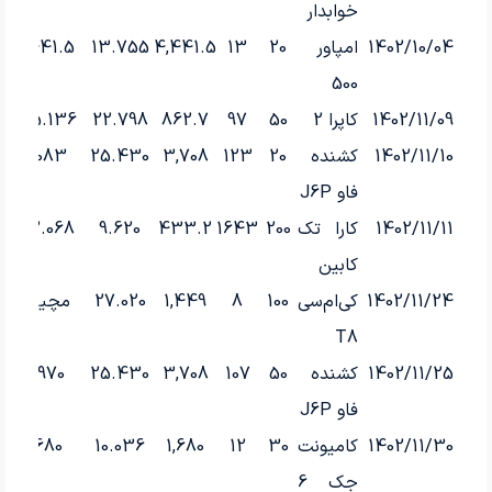
خوابدار
1402/10/04
امپاور
20
13
4,441.5
13.755
4,441.5
500
1402/11/09
کاپرا 2
50
97
862.7
22.798
875.136
1402/11/10
کشنده
20
123
3,708
25.430
4,083
فاو J6P
1402/11/11
کارا تک
200
1643
433.2
9.620
502.068
کابین
1402/11/24
کی‌ام‌سی
100
8
1,449
27.020
مچینگ
T8
1402/11/25
کشنده
50
107
3,708
25.430
3,970
فاو J6P
1402/11/30
کامیونت
30
12
1,680
10.036
1,680
جک 6