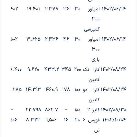
1402/06/14
امپاور
30
36
2,378
19.401
2,402
300
کمپرسی
1402/06/14
امپاور
30
46
2,436
19.625
2,502
300
باری
1402/08/24
کارا تک
200
345
433.2
9.620
438.400
کابین
1402/08/24
کارا دو
100
178
460.9
14.293
465.285
کابین
1402/08/30
کاپرا 2
100
-
862.7
22.798
-
1402/10/04
فورس 6
20
16
1,506
8.323
1,506
تن