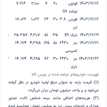
1403/12/12
فوتون
20
7
2,100
7.616
2,100
تونلند G7
1403/12/12
فورس 3.8
30
26
1,022
18.026
1,022
تن
1403/12/19
بایک X9
35
51
6,307
25.357
6,505
1403/12/21
بنز 2630
50
165
4,375
14.174
5,169
کمپرسی
1403/12/22
بنز 2630
30
82
4,285
14.174
5,044
باری
فهرست خودروهای عرضه شده در بورس کالا
(1): قیمت پایه، به عنوان مبلغ اولیه خودرو در نظر گرفته
می‌شود و بر واحد میلیون تومان بیان می‌گردد.
(2): هزینه‌های اضافی مانند بیمه شخص ثالث، صدور
مدارک و خدمات پستی نیز به میلیون تومان محاسبه شده