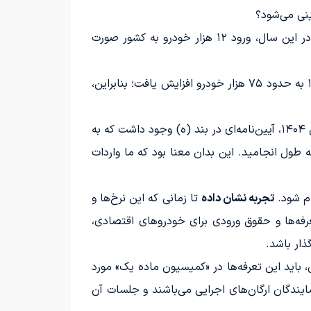
ینی می‌شود؟
از منظر کارشناسی، سال ۱۴۰۲ به عنوان نقطه شروع اجرای قانون جدید نظم‌دهی به صنعت خودرو شناخته می‌شود. در این سال، ورود ۱۲ هزار خودرو به کشور صورت
در سال ۱۴۰۳ توانستیم تقریبا ۶۰ هزار خودرو را با حداقل تاثیر بر منابع ارزی کشور وارد کنیم و این تعداد در سال ۱۴۰۴ به حدود ۷۵ هزار خودرو افزایش یافت؛ بنابراین،
در آغاز هر سال، معمولاً فرآیند ثبت سفارش‌ها دچار وقفه می‌شود و دلایل آن را می‌توان به شکل زیر توضیح داد. در سال ۱۴۰۴، آیین‌نامه‌ای در بند (ه) وجود داشت که به
 طول انجامید. این بدان معنا بود که ما واردات
تجربه نشان داده
تا زمانی که این نرخ‌ها و
رفه‌ها و حقوق ورودی برای خودروهای اقتصادی،
ار باشد.
، باید این تعرفه‌ها در «کمیسیون ماده یک» مورد
ایندگان ارگان‌های اجرایی می‌باشند و جلسات آن