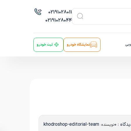
021
91028011
021
91028044
ویی
نمایشگاه خودرو
ثبت خودرو
دگاه : 0
khodroshop-editorial-team
نویسنده: