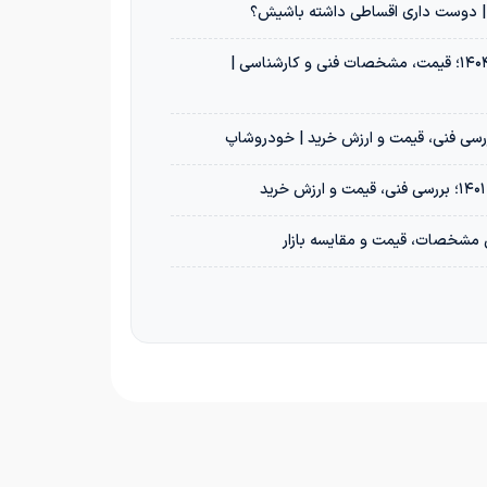
خرید پژو 207i دنده‌ای TU3 مدل ۱۴۰۴؛ قیمت، مشخصات فنی و کارشناسی |