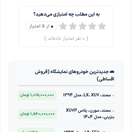
به این مطلب چه امتیازی می‌دهید؟
0
از 5 امتیاز
(
0
نفر امتیاز داده‌اند )
🚗 جدیدترین خودروهای نمایشگاه (فروش
اقساطی)
•
سمند، LX، XU7، مدل 1394
1,015,000,000 تومان
•
سمند، سورن، پلاس XU7P
1,560,000,000 تومان
بنزینی، مدل 1404