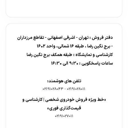
دفتر فروش : تهران - اشرفی اصفهانی - تقاطع مرزداران
- برج نگین رضا ، طبقه 16 شمالی، واحد 1602
کارشناسی و نمایشگاه : طبقه همکف برج نگین رضا
ساعات پاسخگویی : 9:30 الی 16:30
تلفن های هوشمند:
02191028044
-
02191028011
«خط ویژه فروش خودروی شخصی | کارشناسی و
قیمت‌گذاری فوری»
02191027011