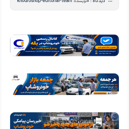
دیدگاه : 0
khodroshop-editorial-team
نویسنده: