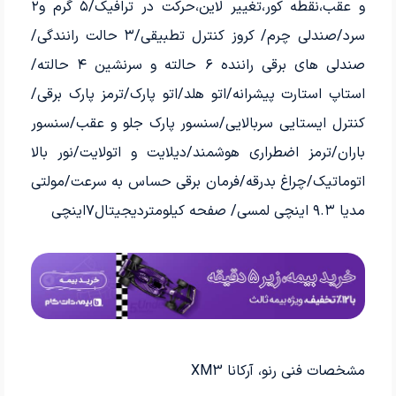
و عقب،نقطه کور،تغییر لاین،حرکت در ترافیک/۵ گرم و۲
سرد/صندلی چرم/ کروز کنترل تطبیقی/۳ حالت رانندگی/
صندلی های برقی راننده ۶ حالته و سرنشین ۴ حالته/
استاپ استارت پیشرانه/اتو هلد/اتو پارک/ترمز پارک برقی/
کنترل ایستایی سربالایی/سنسور پارک جلو و عقب/سنسور
باران/ترمز اضطراری هوشمند/دیلایت و اتولایت/نور بالا
اتوماتیک/چراغ بدرقه/فرمان برقی حساس به سرعت/مولتی
مدیا ۹.۳ اینچی لمسی/ صفحه کیلومتردیجیتال۷اینچی
مشخصات فنی رنو، آرکانا XM3