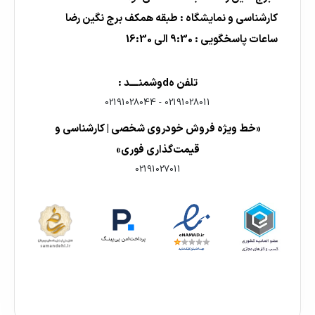
کارشناسی و نمایشگاه : طبقه همکف برج نگین رضا
ساعات پاسخگویی : 9:30 الی 16:30
تلفن هdوشمنــــد :
02191028044
-
02191028011
«خط ویژه فروش خودروی شخصی | کارشناسی و
قیمت‌گذاری فوری»
02191027011