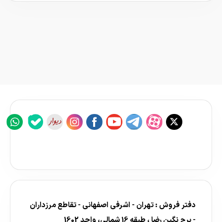
دفتر فروش : تهران - اشرفی اصفهانی - تقاطع مرزداران
- برج نگین رضا ، طبقه 16 شمالی، واحد 1602