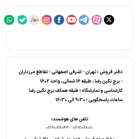
دفتر فروش : تهران - اشرفی اصفهانی - تقاطع مرزداران
- برج نگین رضا ، طبقه 16 شمالی، واحد 1602
کارشناسی و نمایشگاه : طبقه همکف برج نگین رضا
ساعات پاسخگویی : 9:30 الی 16:30
تلفن های هوشمند:
02191028044
-
02191028011