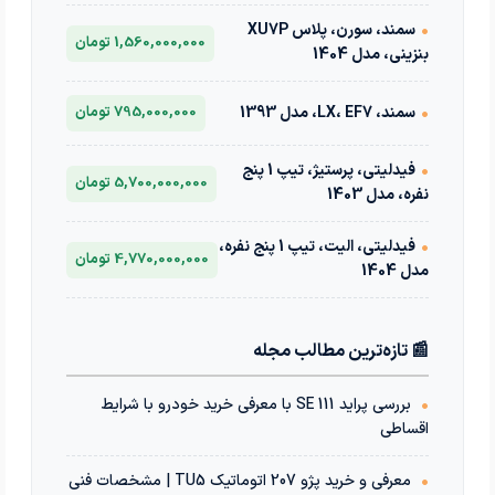
•
سمند، سورن، پلاس XU7P
1,560,000,000 تومان
بنزینی، مدل 1404
•
سمند، LX، EF7، مدل 1393
795,000,000 تومان
•
فیدلیتی، پرستیژ، تیپ 1 پنج
5,700,000,000 تومان
نفره، مدل 1403
•
فیدلیتی، الیت، تیپ 1 پنج نفره،
4,770,000,000 تومان
مدل 1404
📰 تازه‌ترین مطالب مجله
•
بررسی پراید 111 SE با معرفی خرید خودرو با شرایط
اقساطی
•
معرفی و خرید پژو 207 اتوماتیک TU5 | مشخصات فنی