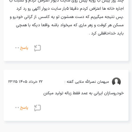
چند روز پیش ب رویه پیش روی سایت دیوار اعتراض کردم و نسبت ب
اجاره خانه ها اعتراض کردم دقیقا ۵بار سایت دیوار آگهی رو رد کرد
.پس نتیجه میگیریم که دست همشون تو یه کاسس .از گرانی خودرو و
مسکن هر کوفت و زهر ماری که میخواد باشه .واقعا دیگه با همچی
باید خداحافظی کرد .
پاسخ
میهمان
نصرالله ملایی گفته :
22 خرداد 1405 23:25
خودروسازان ایرانی به عمد فقط زباله تولید میکنن
پاسخ