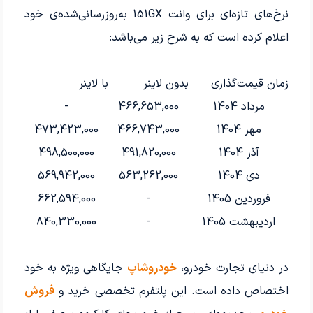
نرخ‌های تازه‌ای برای وانت 151GX به‌روزرسانی‌شده‌ی خود
اعلام کرده است که به شرح زیر می‌باشد:
زمان قیمت‌گذاری
بدون لاینر
با لاینر
مرداد 1404
466,653,000
-
مهر 1404
466,743,000
473,423,000
آذر 1404
491,820,000
498,500,000
دی 1404
563,262,000
569,942,000
فروردین 1405
-
662,594,000
اردیبهشت 1405
-
840,330,000
در دنیای تجارت خودرو،
خودروشاپ
جایگاهی ویژه به خود
اختصاص داده است. این پلتفرم تخصصی خرید و
فروش