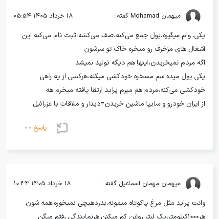
میهمان
Mohamad گفته :
18 خرداد 1405 05:54
یکی. وام میگیره،پول جمع می‌کنه،صف می‌کشه،ثبت نام می‌کنه این
آشغال های مزخرف رو میخره خاک تو سرشون
اگه مردم نمیخریدن،اینها هم دیگه تولید نمیشد
یکی پول میده سم مسخره خودکشی میکنه،هرکسی از یه راهی
خودکشی می‌کنه،مردم هم میرم پراید ارتقا یافته میخرم هه
از ایران خودرو و سایپا ماشین خریدن=دیدار و ملاقات با عزرائیل
پاسخ
میهمان
مهمان اسماعیل گفته :
18 خرداد 1405 10:44
وانت پراید مثل مرغ پاکوتاه میمونه.بدردهیچی نمیخوره.همه شون
هر۱۰۰۰کیلومتر،یک لیتر روغن کم میکنن.هرنمایندگی رفتم میگن