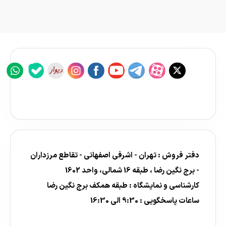
دفتر فروش : تهران - اشرفی اصفهانی - تقاطع مرزداران
- برج نگین رضا ، طبقه 16 شمالی، واحد 1602
کارشناسی و نمایشگاه : طبقه همکف برج نگین رضا
ساعات پاسخگویی : 9:30 الی 16:30