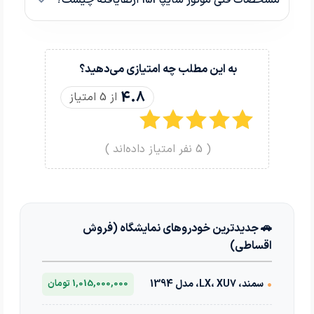
مشخصات فنی موتور سایپا 151 ارتقایافته چیست؟
به این مطلب چه امتیازی می‌دهید؟
4.8
از 5 امتیاز
(
5
نفر امتیاز داده‌اند )
🚗 جدیدترین خودروهای نمایشگاه (فروش
اقساطی)
•
سمند، LX، XU7، مدل 1394
1,015,000,000 تومان