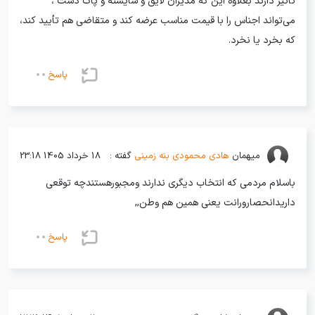
تأثیر دارند بعلاوه این که مدیران لایق و شایسته و پاک دست ،
می‌تواند اجناس را با قیمت مناسب عرضه کند و متقاضی هم تأیید کند،
که بخرد یا نخرد.
پاسخ
میهمان
هادی محمودی بنه زمینی
گفته :
18 خرداد 1405 23:18
باسلام مردمی که انتخاب دیگری ندارند ومجبورهستندچه توقعی
داریدانحصارورانت یعنی همین هم وطن,,
پاسخ