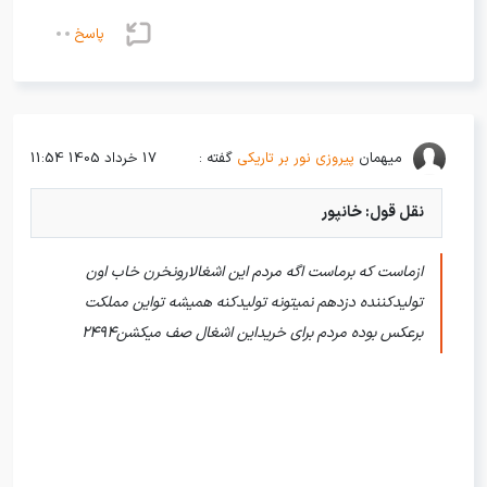
پاسخ
میهمان
پیروزی نور بر تاریکی
گفته :
17 خرداد 1405 11:54
نقل قول: خانپور
ازماست که برماست اگه مردم این اشغالارونخرن خاب اون
تولیدکننده دزدهم نمیتونه تولیدکنه همیشه تواین مملکت
برعکس بوده مردم برای خریداین اشغال صف میکشن2494