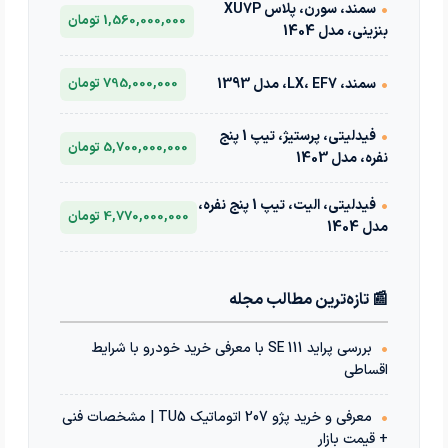
•
سمند، سورن، پلاس XU7P
1,560,000,000 تومان
بنزینی، مدل 1404
•
سمند، LX، EF7، مدل 1393
795,000,000 تومان
•
فیدلیتی، پرستیژ، تیپ 1 پنج
5,700,000,000 تومان
نفره، مدل 1403
•
فیدلیتی، الیت، تیپ 1 پنج نفره،
4,770,000,000 تومان
مدل 1404
📰 تازه‌ترین مطالب مجله
•
بررسی پراید 111 SE با معرفی خرید خودرو با شرایط
اقساطی
•
معرفی و خرید پژو 207 اتوماتیک TU5 | مشخصات فنی
+ قیمت بازار