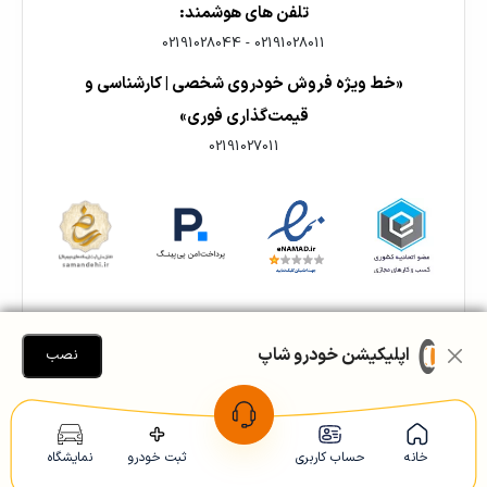
تلفن های هوشمند:
02191028044
-
02191028011
«خط ویژه فروش خودروی شخصی | کارشناسی و
قیمت‌گذاری فوری»
02191027011
اپلیکیشن خودرو شاپ
نصب
🎯 خدمات تخصصی فروش اقساطی خودروشاپ:
خانه
حساب کاربری
ثبت خودرو
نمایشگاه