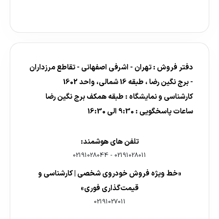
دفتر فروش : تهران - اشرفی اصفهانی - تقاطع مرزداران
- برج نگین رضا ، طبقه 16 شمالی، واحد 1602
کارشناسی و نمایشگاه : طبقه همکف برج نگین رضا
ساعات پاسخگویی : 9:30 الی 16:30
تلفن های هوشمند:
02191028044
-
02191028011
«خط ویژه فروش خودروی شخصی | کارشناسی و
قیمت‌گذاری فوری»
02191027011