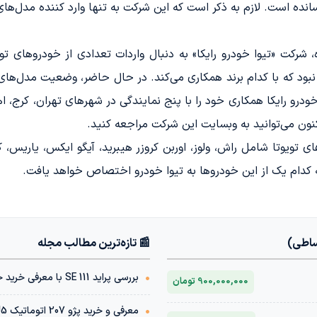
سانده است. لازم به ذکر است که این شرکت به تنها وارد کننده مدل‌ها
 شرکت «تیوا خودرو رایکا» به دنبال واردات تعدادی از خودروهای ت
د که با کدام برند همکاری می‌کند. در حال حاضر، وضعیت مدل‌های 
رو رایکا همکاری خود را با پنج نمایندگی در شهرهای تهران، کرج، اهو
کنون می‌توانید به وبسایت این شرکت مراجعه کنید.
ویوتا شامل راش، ولوز، اوربن کروزر هیبرید، آیگو ایکس، یاریس، کر
 کدام یک از این خودروها به تیوا خودرو اختصاص خواهد یافت.
ساطی)
📰 تازه‌ترین مطالب مجله
•
بررسی پراید 111 SE با معرفی خرید خودرو با شرایط اقساطی
900,000,000 تومان
•
معرفی و خرید پژو 207 اتوماتیک TU5 | مشخصات فنی + قیمت بازار