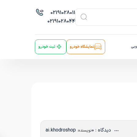
021
91028011
021
91028044
ویی
نمایشگاه خودرو
ثبت خودرو
دیدگاه : 0
ai.khodroshop
نویسنده: