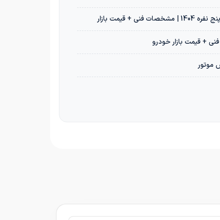
س موتور