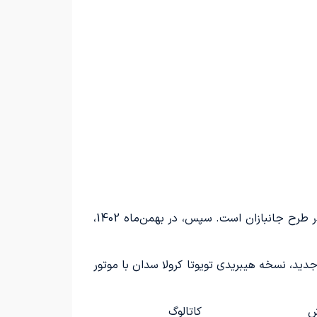
در آغاز اعلام کرده بود که راوفور بنزینی، اولین محصول وارداتی این شرکت برای شرکت‌کنندگان در طرح جانبازان است. سپس، در بهمن‌ماه 1402،
 جدید، نسخه هیبریدی تویوتا کرولا سدان با موتور
ش
کاتالوگ