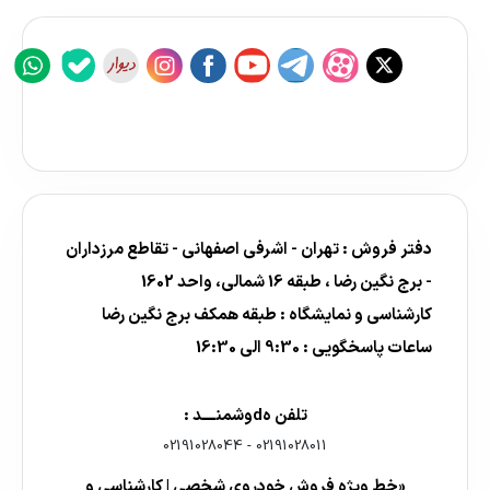
دفتر فروش : تهران - اشرفی اصفهانی - تقاطع مرزداران
- برج نگین رضا ، طبقه 16 شمالی، واحد 1602
کارشناسی و نمایشگاه : طبقه همکف برج نگین رضا
ساعات پاسخگویی : 9:30 الی 16:30
تلفن هdوشمنــــد :
02191028044
-
02191028011
«خط ویژه فروش خودروی شخصی | کارشناسی و