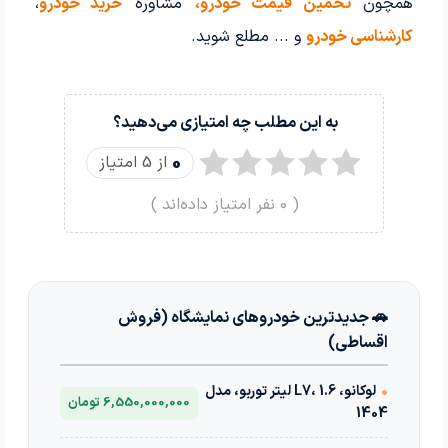
همچون
تخمین قیمت خودرو،
مشاوره
خرید خودرو
،
کارشناسی خودرو
و ... مطلع شوید.
به این مطلب چه امتیازی می‌دهید؟
0
از 5 امتیاز
(
0
نفر امتیاز داده‌اند )
🚗 جدیدترین خودروهای نمایشگاه (فروش
اقساطی)
•
لوکانو، L7، 1.6 لیتر توربو، مدل
6,550,000,000 تومان
1404