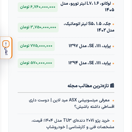
•
لوکانو، L7، 1.6 لیتر توربو، مدل
6,760,000,000 تومان
1405
•
جک، S5، 1.5 لیتر اتوماتیک،
3,750,000,000 تومان
مدل 1402
!
•
پراید، 111، SE، مدل 1397
775,000,000 تومان
اعلان
•
پراید، 111، SE، مدل 1394
570,000,000 تومان
📰 تازه‌ترین مطالب مجله
•
معرفی میتسوبیشی ASX مید لاین | دوست داری
اقساطی داشته باشیش؟
•
خرید پژو 207i دنده‌ای TU3 مدل ۱۴۰۴؛ قیمت،
مشخصات فنی و کارشناسی | خودروشاپ