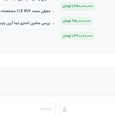
1,650,000,000 تومان
•
معرفی سمند LX XU7 | مشخصات فنی + قیمت بازار خودرو
950,000,000 تومان
•
بررسی ماشین لاماری ایما آرین پار
1,690,000,000 تومان
ایمیل شما