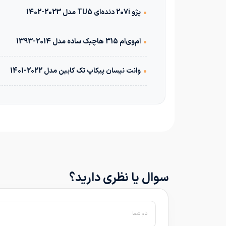
•
پژو 207i دنده‌ای TU5 مدل 2023-1402
•
ام‌وی‌ام 315 هاچبک ساده مدل 2014-1393
•
وانت نیسان پیکاپ تک کابین مدل 2022-1401
سوال یا نظری دارید؟
نام شما