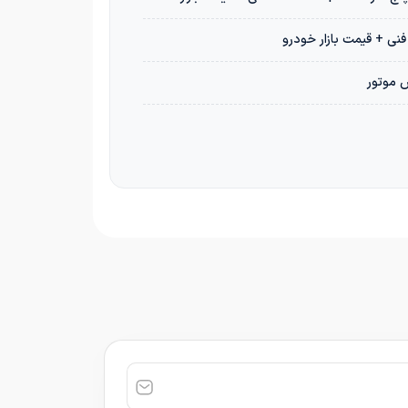
س موتور