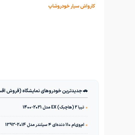
کارواش سیار خودروشاپ
🚗 جدیدترین خودروهای نمایشگاه (فروش اق
•
تیبا 2 (هاچبک) EX مدل 2021-1400
•
ام‌وی‌ام 110 دنده‌ای ۴ سیلندر مدل 2014-1393