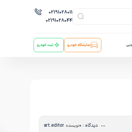
021
91028011
021
91028044
ویی
نمایشگاه خودرو
ثبت خودرو
دیدگاه : 0
art.editor
نویسنده: