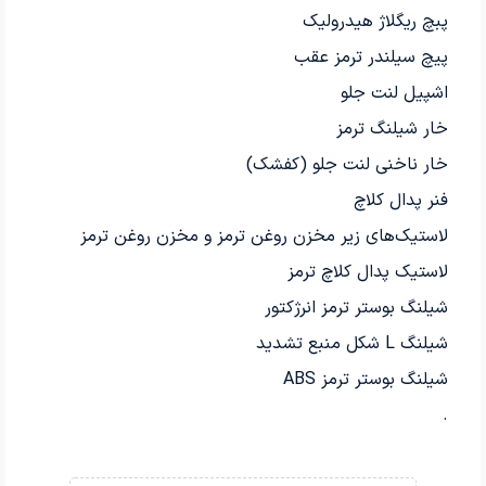
پبچ ریگلاژ هیدرولیک
پیچ سیلندر ترمز عقب
اشپیل لنت جلو
خار شیلنگ ترمز
خار ناخنی لنت جلو (کفشک)
فنر پدال کلاچ
لاستیک‌های زیر مخزن روغن ترمز و مخزن روغن ترمز
لاستیک پدال کلاچ ترمز
شیلنگ بوستر ترمز انرژکتور
شیلنگ L شکل منبع تشدید
شیلنگ بوستر ترمز ABS
.