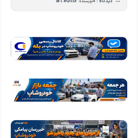
دیدگاه : 0
art.editor
نویسنده: