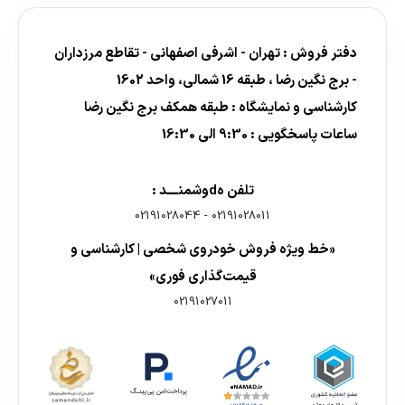
دفتر فروش : تهران - اشرفی اصفهانی - تقاطع مرزداران
- برج نگین رضا ، طبقه 16 شمالی، واحد 1602
کارشناسی و نمایشگاه : طبقه همکف برج نگین رضا
ساعات پاسخگویی : 9:30 الی 16:30
تلفن هdوشمنــــد :
02191028044
-
02191028011
«خط ویژه فروش خودروی شخصی | کارشناسی و
قیمت‌گذاری فوری»
02191027011