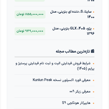
1400
•
ساینا، S، دنده ای بنزینی، مدل
855,000,000 تومان
1400
•
پژو، 405، GLX بنزینی، مدل
949,000,000 تومان
1396
📰 تازه‌ترین مطالب مجله
•
شرایط فروش فیدلیتی الیت و ثبت نام فیدلیتی پرستیژ و
پرایم (1405)
•
معرفی فورد اکسپلورر نسخه Kunlun Peak
•
معرفی زیکر 009
•
هایپرکار هونگچی S9